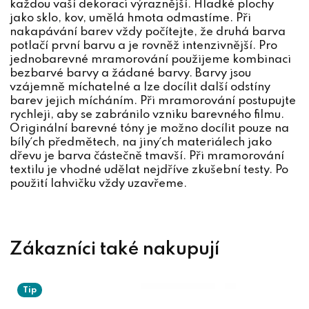
každou vaší dekoraci výraznější. Hladké plochy
jako sklo, kov, umělá hmota odmastíme. Při
nakapávání barev vždy počítejte, že druhá barva
potlačí první barvu a je rovněž intenzivnější. Pro
jednobarevné mramorování použijeme kombinaci
bezbarvé barvy a žádané barvy. Barvy jsou
vzájemně míchatelné a lze docílit další odstíny
barev jejich mícháním. Při mramorování postupujte
rychleji, aby se zabránilo vzniku barevného filmu.
Originální barevné tóny je možno docílit pouze na
bíly´ch předmětech, na jiny´ch materiálech jako
dřevu je barva částečně tmavší. Při mramorování
textilu je vhodné udělat nejdříve zkušební testy. Po
použití lahvičku vždy uzavřeme.
Tip