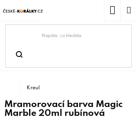
Přejít
na
obsah
NÁKUP
KOŠÍK
Domů
/
/
/
Kreativní tvoření
Kreativní malování a tvoření
Mramorovací barvy
Kreul
Mramorovací barva Magic
Marble 20ml rubínová