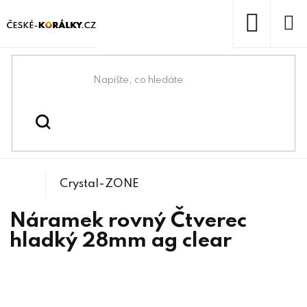
Přejít
na
obsah
NÁKUP
KOŠÍK
Domů
/
/
Bižuterní lůžka
Bižuterní komponenty
Crystal-ZONE
Náramek rovný Čtverec
hladký 28mm ag clear