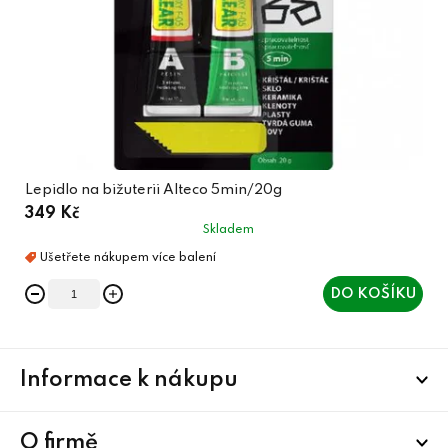
Lepidlo na bižuterii Alteco 5min/20g
349 Kč
Skladem
DO KOŠÍKU
Z
Informace k nákupu
á
p
a
O firmě