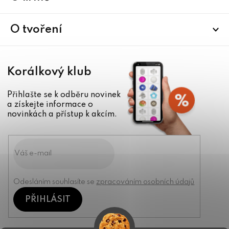
t
í
O tvoření
Korálkový klub
Přihlašte se k odběru novinek
a získejte informace o
novinkách a přístup k akcím.
Odesláním souhlasíte se
zpracováním osobních údajů
PŘIHLÁSIT