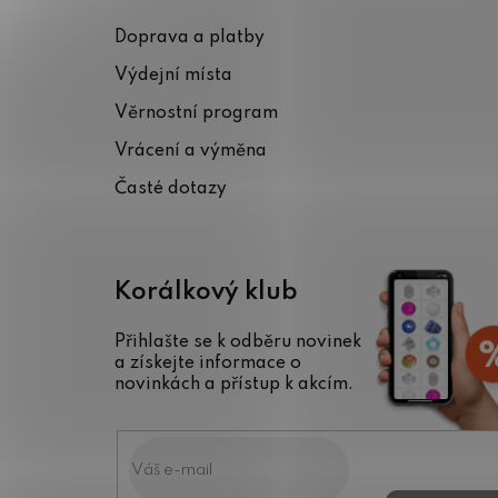
p
Doprava a platby
a
Výdejní místa
t
Věrnostní program
í
Vrácení a výměna
Časté dotazy
Korálkový klub
Přihlašte se k odběru novinek
a získejte informace o
novinkách a přístup k akcím.