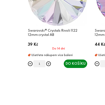
Swarovski® Crystals Rivoli 1122
Swarov
12mm crystal AB
12mm V
39 Kč
44 K
Do 14 dní
DO KOŠÍKU