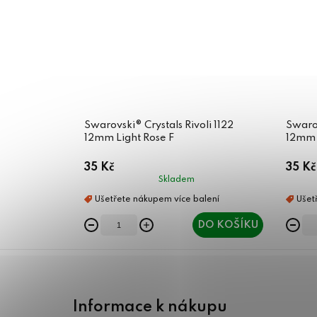
Swarovski® Crystals Rivoli 1122
Swarov
12mm Light Rose F
12mm 
35 Kč
35 Kč
Skladem
DO KOŠÍKU
Z
á
Informace k nákupu