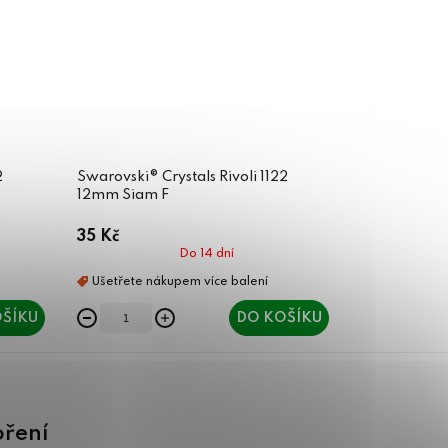
2
Swarovski® Crystals Rivoli 1122
12mm Siam F
35 Kč
Do 14 dní
ŠÍKU
DO KOŠÍKU
oření