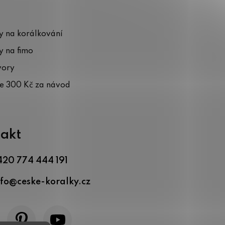
 na korálkování
 na fimo
vory
te 300 Kč za návod
akt
420 774 444 191
nfo
@
ceske-koralky.cz