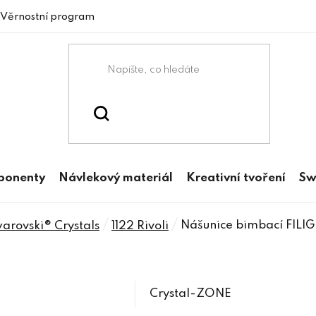
Věrnostní program
mponenty
Návlekový materiál
Kreativní tvoření
Sw
/
/
Nášunice bimbací FILI
rovski® Crystals
1122 Rivoli
Crystal-ZONE