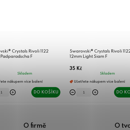
ski® Crystals Rivoli 1122
Swarovski® Crystals Rivoli 112
Padparadscha F
12mm Light Siam F
35 Kč
Skladem
Skladem
DO KOŠÍKU
DO KO
O firmě
O tv