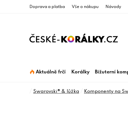
Přejít
Doprava a platba
Vše o nákupu
Návody
na
obsah
Aktuálně frčí
Korálky
Bižuterní ko
Domů
/
/
Swarovski® & lůžka
Komponenty na Swa