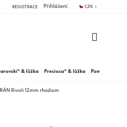
Přihlášení
CZK
REGISTRACE
NÁKUPNÍ
KOŠÍK
arovski® & lůžka
Preciosa® & lůžka
Pomůcky
GRÁN Rivoli 12mm rhodium