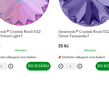
ski® Crystals Rivoli 1122
Swarovski® Crystals Rivoli 112
itrail Light F
12mm Tanzanite F
č
35 Kč
Skladem
Skladem
DO KOŠÍKU
DO KO