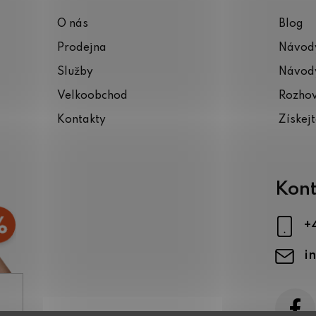
O nás
Blog
Prodejna
Návody
Služby
Návody
Velkoobchod
Rozho
Kontakty
Získej
Kont
+
i