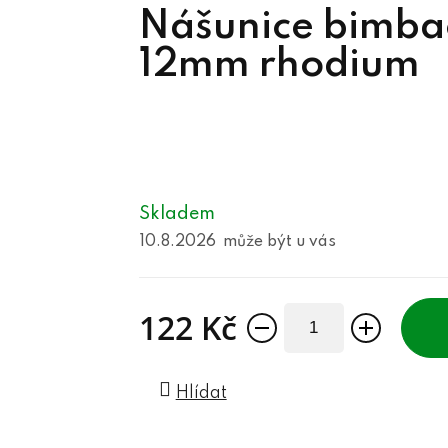
Nášunice bimbac
12mm rhodium
Skladem
10.8.2026
122 Kč
Měrná cena:
Hlídat