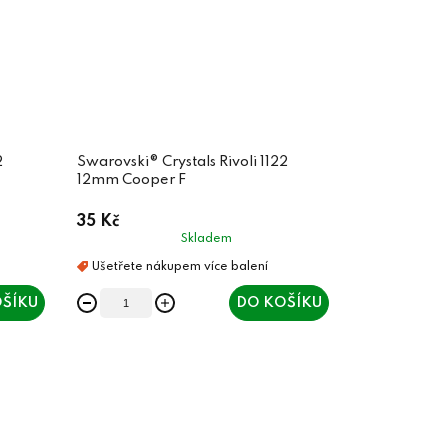
2
Swarovski® Crystals Rivoli 1122
12mm Cooper F
35 Kč
Skladem
ŠÍKU
DO KOŠÍKU