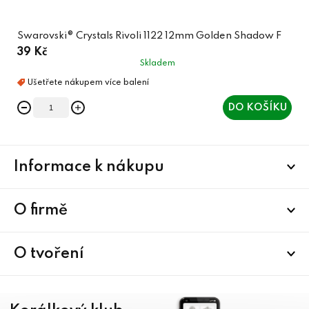
Swarovski® Crystals Rivoli 1122 12mm Golden Shadow F
39 Kč
Skladem
DO KOŠÍKU
Z
Informace k nákupu
á
p
a
O firmě
t
í
O tvoření