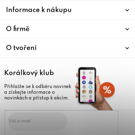
Z
Informace k nákupu
á
p
a
O firmě
t
í
O tvoření
Korálkový klub
Přihlašte se k odběru novinek
a získejte informace o
novinkách a přístup k akcím.