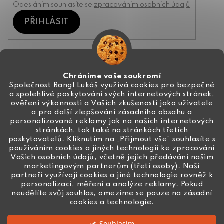
Odesláním souhlasíte se
zpracováním osobních údajů
PŘIHLÁSIT
Kontakt
Chráníme vaše soukromí
Společnost Rangl Lukáš využívá cookies pro bezpečné
a spolehlivé poskytování svých internetových stránek,
+420 774 444 191
ověření výkonnosti a Vašich zkušeností jako uživatele
a pro další zlepšování zásadního obsahu a
info
@
ceske-koralky.cz
personalizované reklamy jak na našich internetových
stránkách, tak také na stránkách třetích
poskytovatelů. Kliknutím na „Přijmout vše“ souhlasíte s
používáním cookies a jiných technologií ke zpracování
Vašich osobních údajů, včetně jejich předávání našim
marketingovým partnerům (třetí osoby). Naši
partneři využívají cookies a jiné technologie rovněž k
personalizaci, měření a analýze reklamy. Pokud
neudělíte svůj souhlas, omezíme se pouze na zásadní
cookies a technologie.