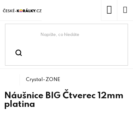
Přejít
na
obsah
NÁKUP
KOŠÍK
Domů
/
/
Bižuterní lůžka
Bižuterní komponenty
Crystal-ZONE
Náušnice BIG Čtverec 12mm
platina