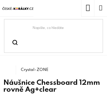
Přejít
na
obsah
NÁKUP
KOŠÍK
Domů
/
/
Komponenty na Swarovski®
Swarovski® & lůžka
/
2493 Chessboard
Crystals
Crystal-ZONE
Náušnice Chessboard 12mm
rovně Ag+clear