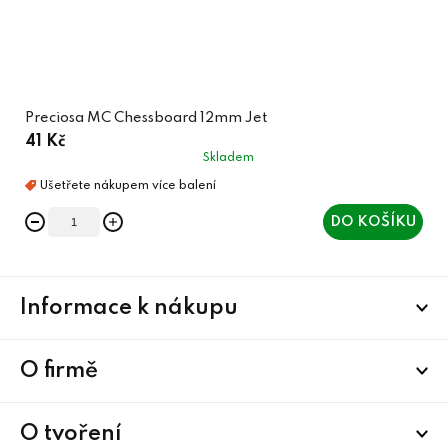
Preciosa MC Chessboard 12mm Jet
41 Kč
Skladem
DO KOŠÍKU
Z
Informace k nákupu
á
p
a
O firmě
t
í
O tvoření