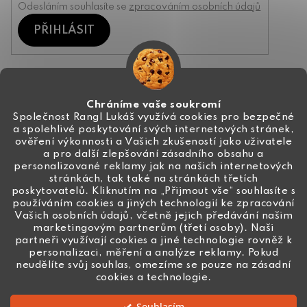
Odesláním souhlasíte se
zpracováním osobních údajů
PŘIHLÁSIT
Kontakt
Chráníme vaše soukromí
Společnost Rangl Lukáš využívá cookies pro bezpečné
a spolehlivé poskytování svých internetových stránek,
+420 774 444 191
ověření výkonnosti a Vašich zkušeností jako uživatele
a pro další zlepšování zásadního obsahu a
info
@
ceske-koralky.cz
personalizované reklamy jak na našich internetových
stránkách, tak také na stránkách třetích
poskytovatelů. Kliknutím na „Přijmout vše“ souhlasíte s
používáním cookies a jiných technologií ke zpracování
Vašich osobních údajů, včetně jejich předávání našim
marketingovým partnerům (třetí osoby). Naši
partneři využívají cookies a jiné technologie rovněž k
personalizaci, měření a analýze reklamy. Pokud
neudělíte svůj souhlas, omezíme se pouze na zásadní
cookies a technologie.