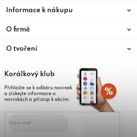
Z
Informace k nákupu
á
p
a
O firmě
t
í
O tvoření
Korálkový klub
Přihlašte se k odběru novinek
a získejte informace o
novinkách a přístup k akcím.