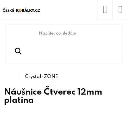
Přejít
na
obsah
NÁKUP
KOŠÍK
Domů
/
/
Bižuterní lůžka
Bižuterní komponenty
Crystal-ZONE
Náušnice Čtverec 12mm
platina