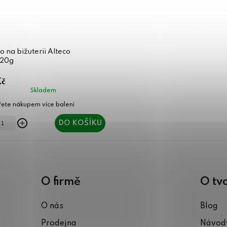
o na bižuterii Alteco
20g
Kč
Skladem
DO KOŠÍKU
O firmě
O tv
O nás
Blog
Prodejna
Návody