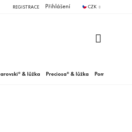
Přihlášení
CZK
REGISTRACE
NÁKUPNÍ
KOŠÍK
arovski® & lůžka
Preciosa® & lůžka
Pomůcky