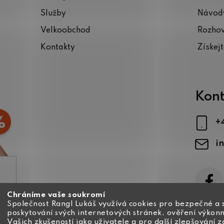
Služby
Návody
Velkoobchod
Rozho
Kontakty
Získej
Kont
+
i
Chráníme vaše soukromí
ajů
Společnost Rangl Lukáš využívá cookies pro bezpečné a 
poskytování svých internetových stránek, ověření výkonn
Vašich zkušeností jako uživatele a pro další zlepšování 