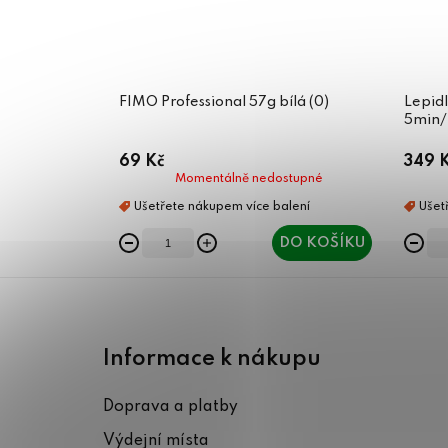
FIMO Professional 57g bílá (0)
Lepidl
5min/
69 Kč
349 
Momentálně nedostupné
DO KOŠÍKU
Z
á
Informace k nákupu
p
Doprava a platby
a
Výdejní místa