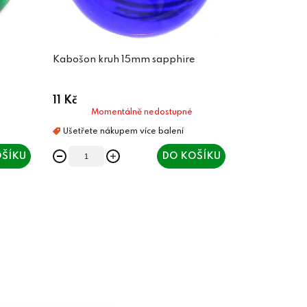
Kabošon kruh 15mm sapphire
11 Kč
Momentálně nedostupné
ŠÍKU
DO KOŠÍKU