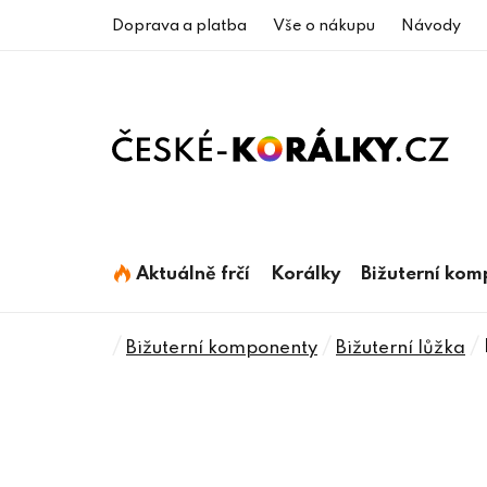
Přejít
Doprava a platba
Vše o nákupu
Návody
na
obsah
Aktuálně frčí
Korálky
Bižuterní ko
Domů
/
/
/
Bižuterní komponenty
Bižuterní lůžka