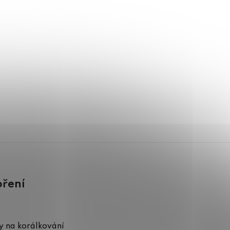
oření
 na korálkování