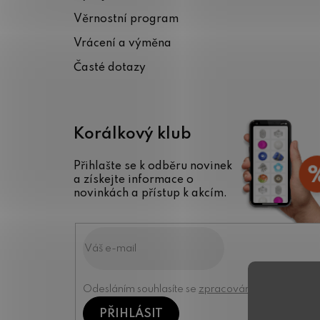
t
Věrnostní program
í
Vrácení a výměna
Časté dotazy
Korálkový klub
Přihlašte se k odběru novinek
a získejte informace o
novinkách a přístup k akcím.
Odesláním souhlasíte se
zpracováním osobních úd
PŘIHLÁSIT