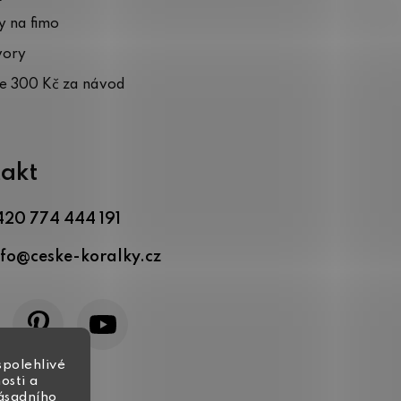
 na fimo
vory
te 300 Kč za návod
akt
420 774 444 191
nfo
@
ceske-koralky.cz
spolehlivé
osti a
zásadního