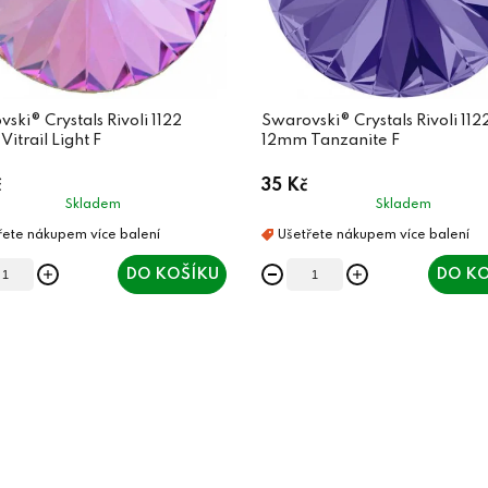
ski® Crystals Rivoli 1122
Swarovski® Crystals Rivoli 112
itrail Light F
12mm Tanzanite F
č
35 Kč
Skladem
Skladem
DO KOŠÍKU
DO KO