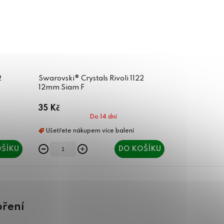
2
Swarovski® Crystals Rivoli 1122
12mm Siam F
35 Kč
Do 14 dní
ŠÍKU
DO KOŠÍKU
oření