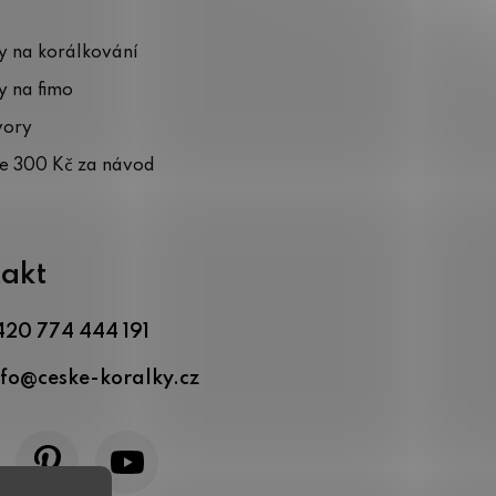
 na korálkování
 na fimo
vory
te 300 Kč za návod
akt
420 774 444 191
nfo
@
ceske-koralky.cz