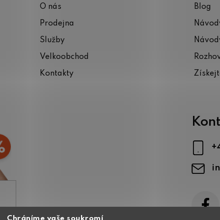
O nás
Blog
Prodejna
Návody
Služby
Návody
Velkoobchod
Rozho
Kontakty
Získej
Kont
+
i
Chráníme vaše soukromí