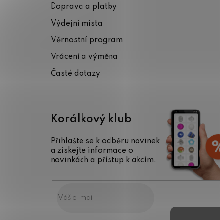
Doprava a platby
a
Výdejní místa
t
Věrnostní program
í
Vrácení a výměna
Časté dotazy
Korálkový klub
Přihlašte se k odběru novinek
a získejte informace o
novinkách a přístup k akcím.