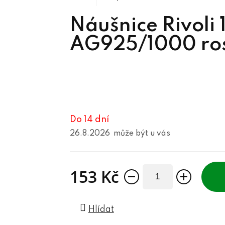
Náušnice Rivoli
AG925/1000 ros
Do 14 dní
26.8.2026
153 Kč
Měrná cena:
Hlídat