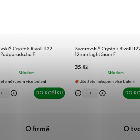
ski® Crystals Rivoli 1122
Swarovski® Crystals Rivoli 112
Padparadscha F
12mm Light Siam F
35 Kč
Skladem
Skladem
DO KOŠÍKU
DO KO
O firmě
O tv