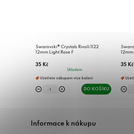
Swarovski® Crystals Rivoli 1122
Swarov
12mm Light Rose F
12mm 
35 Kč
35 Kč
Skladem
DO KOŠÍKU
Z
á
Informace k nákupu
p