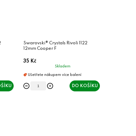
2
Swarovski® Crystals Rivoli 1122
12mm Cooper F
35 Kč
Skladem
ŠÍKU
DO KOŠÍKU