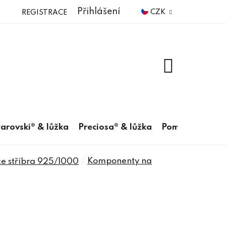
Přihlášení
CZK
REGISTRACE
NÁKUPNÍ
KOŠÍK
arovski® & lůžka
Preciosa® & lůžka
Pomůcky
/
Komponenty na
e stříbra 925/1000