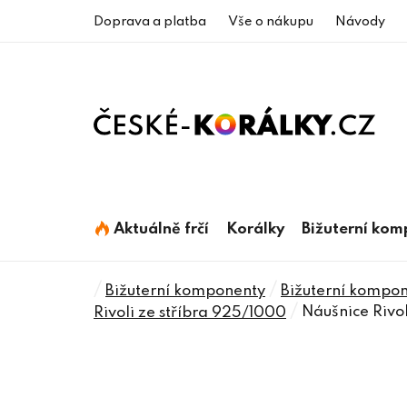
Přejít
Doprava a platba
Vše o nákupu
Návody
na
obsah
Aktuálně frčí
Korálky
Bižuterní ko
Domů
/
/
Bižuterní komponenty
Bižuterní kompon
/
Náušnice Riv
Rivoli ze stříbra 925/1000