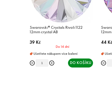
Swarovski® Crystals Rivoli 1122
Swarov
12mm crystal AB
12mm V
39 Kč
44 K
Do 14 dní
DO KOŠÍKU