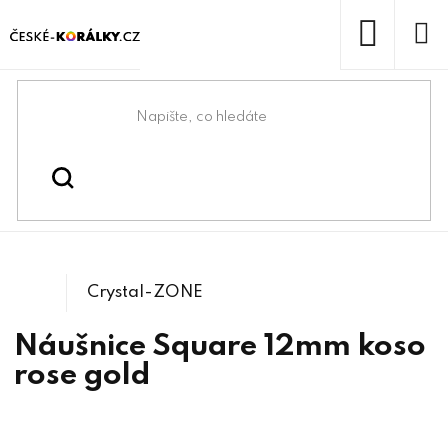
Přejít
na
obsah
NÁKUP
KOŠÍK
Domů
/
/
Komponenty na Swarovski®
Swarovski® & lůžka
/
4470 Square
Crystals
Crystal-ZONE
Náušnice Square 12mm koso
rose gold