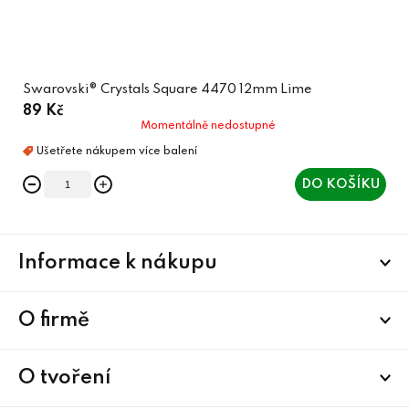
Swarovski® Crystals Square 4470 12mm Lime
89 Kč
Momentálně nedostupné
DO KOŠÍKU
Z
Informace k nákupu
á
p
a
O firmě
t
í
O tvoření