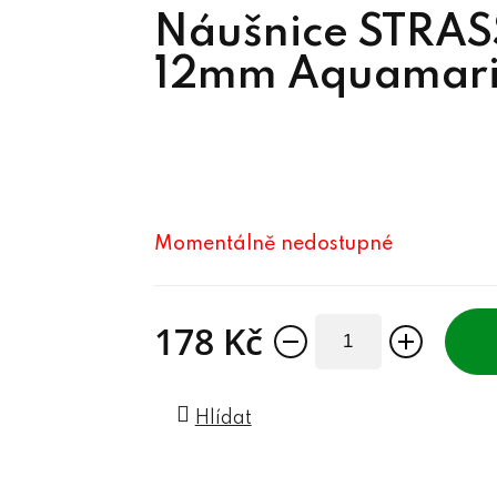
Náušnice STRASS
12mm Aquamari
Momentálně nedostupné
178 Kč
Měrná cena:
Hlídat