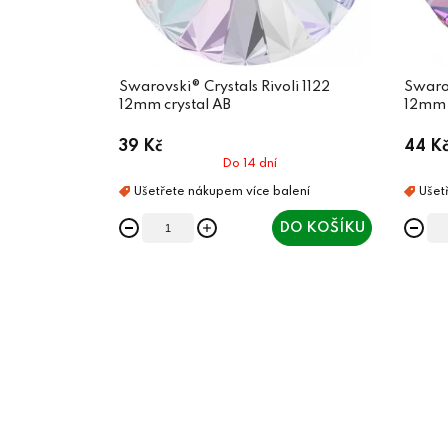
Swarovski® Crystals Rivoli 1122
Swarov
12mm crystal AB
12mm V
39 Kč
44 K
Do 14 dní
DO KOŠÍKU