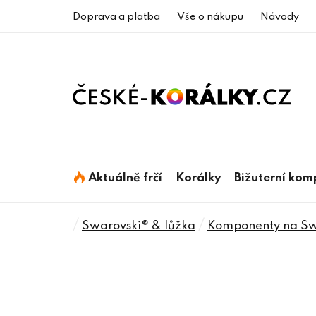
Přejít
Doprava a platba
Vše o nákupu
Návody
na
obsah
Aktuálně frčí
Korálky
Bižuterní ko
Domů
/
/
Swarovski® & lůžka
Komponenty na Swa