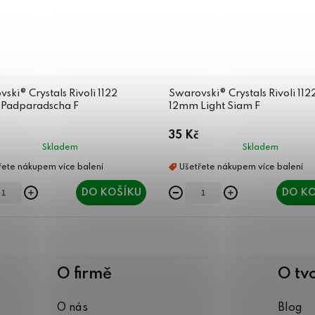
ski® Crystals Rivoli 1122
Swarovski® Crystals Rivoli 112
Padparadscha F
12mm Light Siam F
35 Kč
Skladem
Skladem
DO KOŠÍKU
DO KO
O firmě
O tv
O nás
Blog