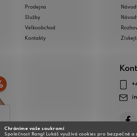
Prodejna
Návody
Služby
Návody
Velkoobchod
Rozho
Kontakty
Získej
Kont
+
i
Chráníme vaše soukromí
ajů
Společnost Rangl Lukáš využívá cookies pro bezpečné a 