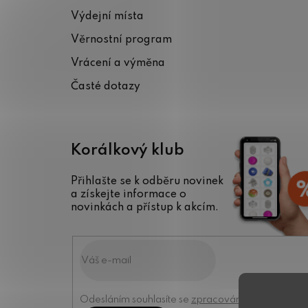
a
Výdejní místa
t
Věrnostní program
í
Vrácení a výměna
Časté dotazy
Korálkový klub
Přihlašte se k odběru novinek
a získejte informace o
novinkách a přístup k akcím.
Odesláním souhlasíte se
zpracováním osobních úd