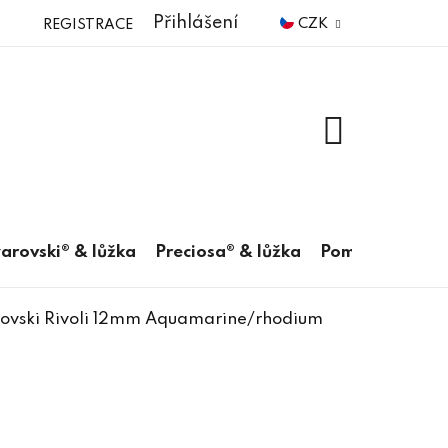
Přihlášení
CZK
REGISTRACE
NÁKUPNÍ
KOŠÍK
arovski® & lůžka
Preciosa® & lůžka
Pomůcky
ovski Rivoli 12mm Aquamarine/rhodium