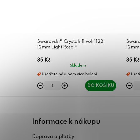
Swarovski® Crystals Rivoli 1122
Swarov
12mm Light Rose F
12mm 
35 Kč
35 Kč
Skladem
DO KOŠÍKU
Z
á
Informace k nákupu
p
Doprava a platby