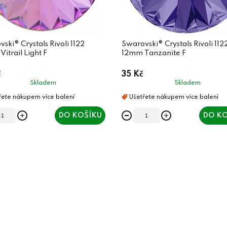
ski® Crystals Rivoli 1122
Swarovski® Crystals Rivoli 112
itrail Light F
12mm Tanzanite F
č
35 Kč
Skladem
Skladem
DO KOŠÍKU
DO KO