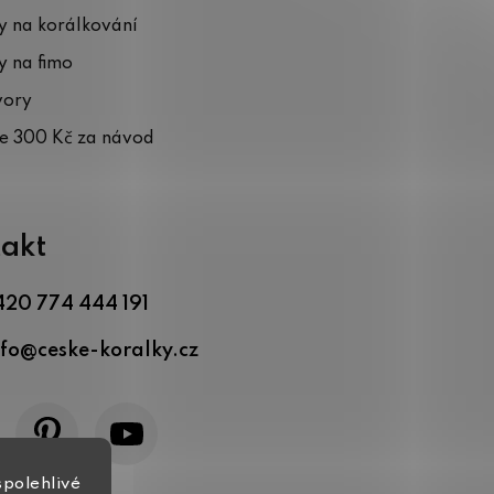
 na korálkování
 na fimo
vory
te 300 Kč za návod
akt
420 774 444 191
nfo
@
ceske-koralky.cz
spolehlivé