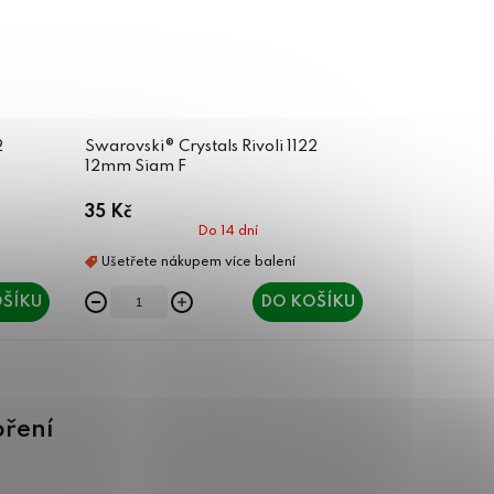
2
Swarovski® Crystals Rivoli 1122
12mm Siam F
35 Kč
Do 14 dní
ŠÍKU
DO KOŠÍKU
oření