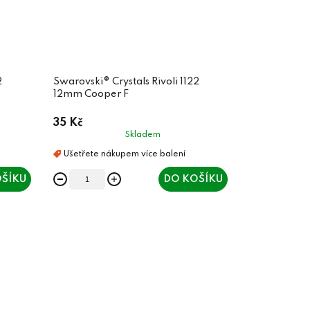
2
Swarovski® Crystals Rivoli 1122
12mm Cooper F
35 Kč
Skladem
ŠÍKU
DO KOŠÍKU