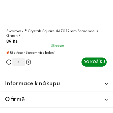
Swarovski® Crystals Square 4470 12mm Scarabaeus
Green F
89 Kč
Skladem
DO KOŠÍKU
Z
Informace k nákupu
á
p
a
O firmě
t