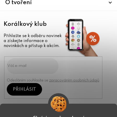
í
O tvoření
Korálkový klub
Přihlašte se k odběru novinek
a získejte informace o
novinkách a přístup k akcím.
Odesláním souhlasíte se
zpracováním osobních údajů
PŘIHLÁSIT