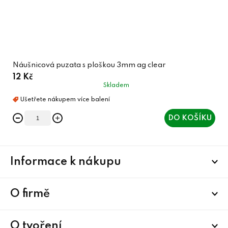
Náušnicová puzata s ploškou 3mm ag clear
12 Kč
Skladem
DO KOŠÍKU
Z
Informace k nákupu
á
p
a
O firmě
t
í
O tvoření