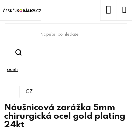
Přejít
na
obsah
NÁKUP
KOŠÍK
Domů
/
/
Bižuterní komponenty z
Bižuterní komponenty
/
Náušnicové zapínání z chirurgické
chirurgické oceli
oceli
CZ
Náušnicová zarážka 5mm
chirurgická ocel gold plating
24kt