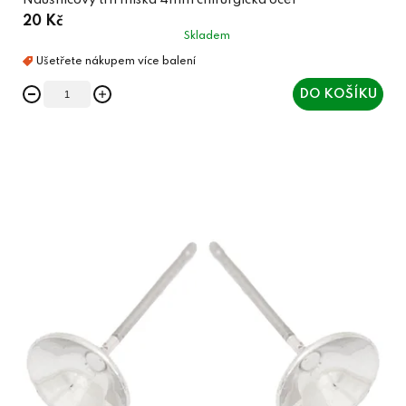
Náušnicový trn miska 4mm chirurgická ocel
20 Kč
Skladem
DO KOŠÍKU