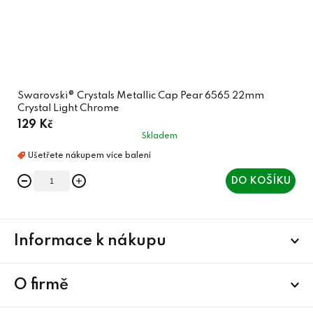
Swarovski® Crystals Metallic Cap Pear 6565 22mm
Crystal Light Chrome
129 Kč
Skladem
DO KOŠÍKU
Z
Informace k nákupu
á
p
a
O firmě
t