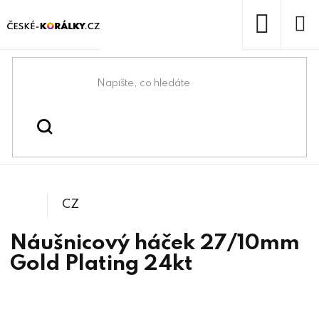
Přejít
na
obsah
NÁKUP
KOŠÍK
Domů
/
/
/
Bižuterní komponenty
Náušnicové zapínání
Háčky zavírací
CZ
Náušnicový háček 27/10mm
Gold Plating 24kt