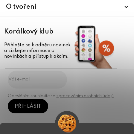
í
O tvoření
Korálkový klub
Přihlašte se k odběru novinek
a získejte informace o
novinkách a přístup k akcím.
Odesláním souhlasíte se
zpracováním osobních údajů
PŘIHLÁSIT