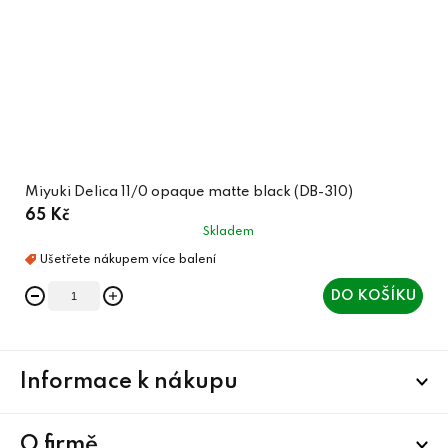
Miyuki Delica 11/0 opaque matte black (DB-310)
65 Kč
Skladem
DO KOŠÍKU
Z
Informace k nákupu
á
p
a
O firmě