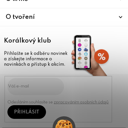
t
í
O tvoření
Korálkový klub
Přihlašte se k odběru novinek
a získejte informace o
novinkách a přístup k akcím.
Odesláním souhlasíte se
zpracováním osobních údajů
PŘIHLÁSIT