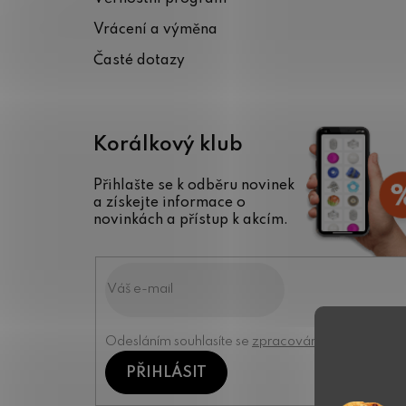
í
Vrácení a výměna
Časté dotazy
Korálkový klub
Přihlašte se k odběru novinek
a získejte informace o
novinkách a přístup k akcím.
Odesláním souhlasíte se
zpracováním osobních úd
PŘIHLÁSIT