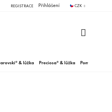
Přihlášení
CZK
REGISTRACE
NÁKUPNÍ
KOŠÍK
arovski® & lůžka
Preciosa® & lůžka
Pomůcky