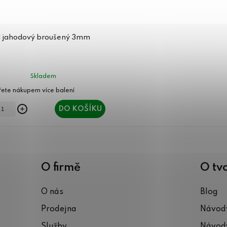
ál jahodový broušený 3mm
Skladem
DO KOŠÍKU
O firmě
O tv
O nás
Blog
Prodejna
Návody
Služby
Návody