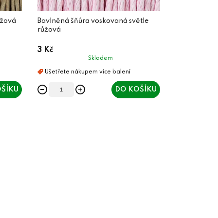
éžová
Bavlněná šňůra voskovaná světle
růžová
3 Kč
Skladem
ŠÍKU
DO KOŠÍKU