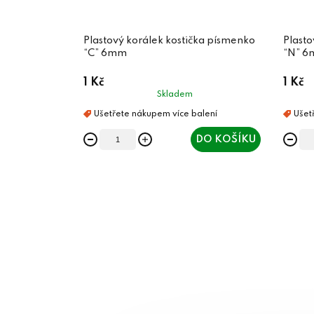
Plastový korálek kostička písmenko
Plasto
“C” 6mm
“N” 
1 Kč
1 Kč
Skladem
DO KOŠÍKU