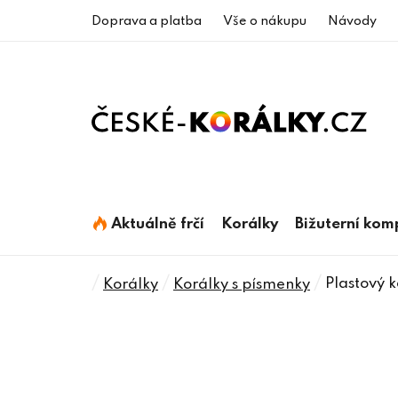
Přejít
Doprava a platba
Vše o nákupu
Návody
na
obsah
Aktuálně frčí
Korálky
Bižuterní ko
Domů
/
/
/
Plastový k
Korálky
Korálky s písmenky