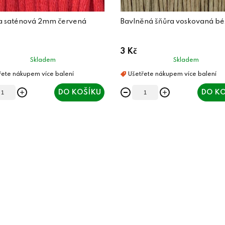
a saténová 2mm červená
Bavlněná šňůra voskovaná b
3 Kč
Skladem
Skladem
DO KOŠÍKU
DO KO