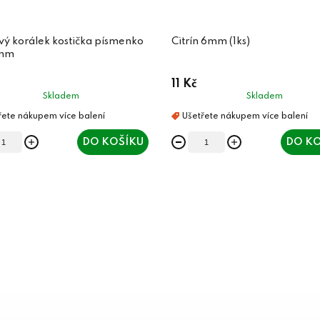
vý korálek kostička písmenko
Citrín 6mm (1ks)
6mm
11 Kč
Skladem
Skladem
DO KOŠÍKU
DO KO