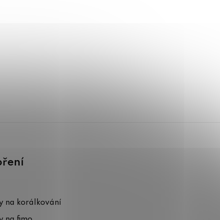
oření
 na korálkování
 na fimo