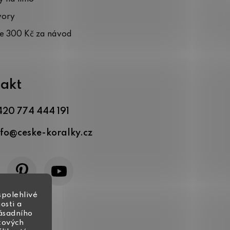
vory
te 300 Kč za návod
akt
420 774 444 191
nfo
@
ceske-koralky.cz
spolehlivé
osti a
zásadního
tových