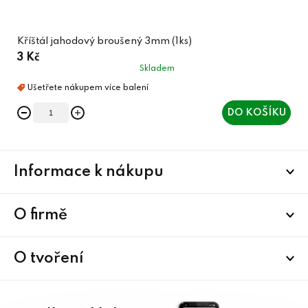
Kříštál jahodový broušený 3mm (1ks)
3 Kč
Skladem
DO KOŠÍKU
Z
Informace k nákupu
á
p
a
O firmě
t
í
O tvoření