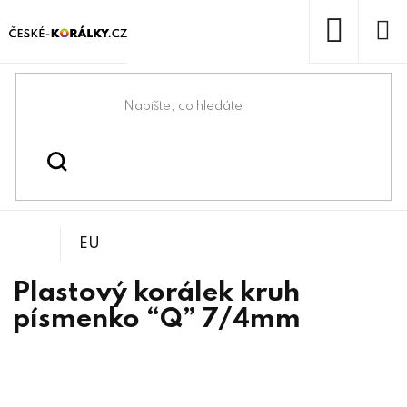
Přejít
na
obsah
NÁKUP
KOŠÍK
Domů
/
/
Korálky s písmenky
Korálky
EU
Plastový korálek kruh
písmenko “Q” 7/4mm