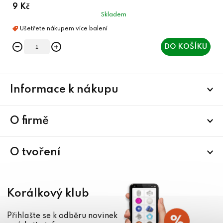
9 Kč
Skladem
DO KOŠÍKU
Z
Informace k nákupu
á
p
a
O firmě
t
í
O tvoření
Korálkový klub
Přihlašte se k odběru novinek