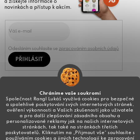
a získejte informace o
novinkách a přístup k akcím.
Odesláním souhlasíte se
zpracováním osobních údajů
PŘIHLÁSIT
Kontakt
Chráníme vaše soukromí
Společnost Rangl Lukáš využívá cookies pro bezpečné
a spolehlivé poskytování svých internetových stránek,
+420 774 444 191
ověření výkonnosti a Vašich zkušeností jako uživatele
a pro další zlepšování zásadního obsahu a
info
@
ceske-koralky.cz
personalizované reklamy jak na našich internetových
stránkách, tak také na stránkách třetích
poskytovatelů. Kliknutím na „Přijmout vše“ souhlasíte s
používáním cookies a jiných technologií ke zpracování