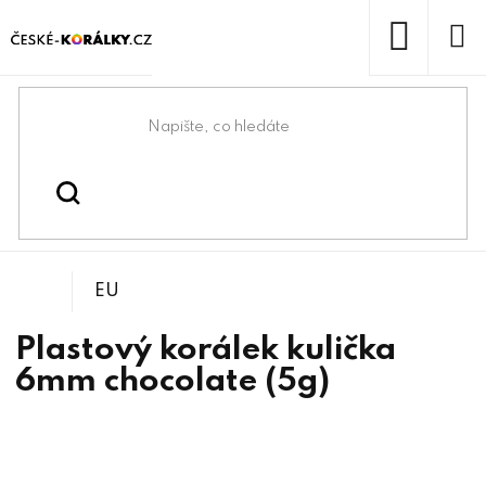
Přejít
na
obsah
NÁKUP
KOŠÍK
Domů
/
/
Plastové korálky
Korálky
EU
Plastový korálek kulička
6mm chocolate (5g)