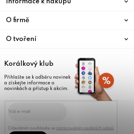
Informace k nákupu
á
p
a
O firmě
t
í
O tvoření
Korálkový klub
Přihlašte se k odběru novinek
a získejte informace o
novinkách a přístup k akcím.
Odesláním souhlasíte se
zpracováním osobních údajů