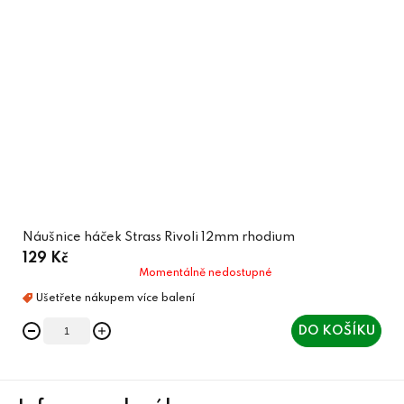
Náušnice háček Strass Rivoli 12mm rhodium
129 Kč
Momentálně nedostupné
DO KOŠÍKU
Z