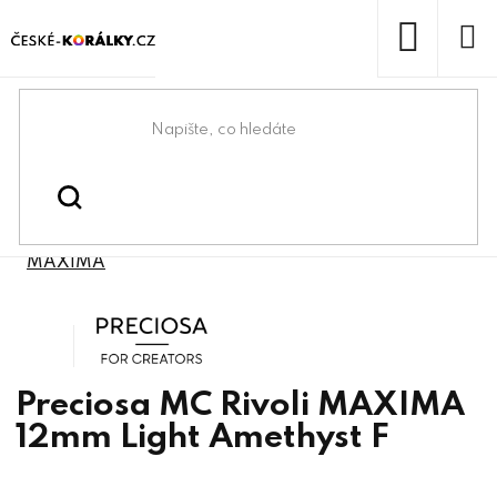
Přejít
na
obsah
NÁKUP
KOŠÍK
Domů
/
/
/
Preciosa® & lůžka
Preciosa® components
/
Preciosa® MC Rivoli
Preciosa® bižuterní kameny
MAXIMA
Preciosa
Preciosa MC Rivoli MAXIMA
12mm Light Amethyst F