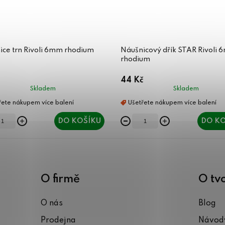
ice trn Rivoli 6mm rhodium
Náušnicový dřík STAR Rivoli
rhodium
44 Kč
Skladem
Skladem
DO KOŠÍKU
DO KO
O firmě
O tv
O nás
Blog
Prodejna
Návody