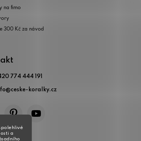
 na fimo
vory
te 300 Kč za návod
akt
420 774 444 191
nfo
@
ceske-koralky.cz
spolehlivé
osti a
zásadního