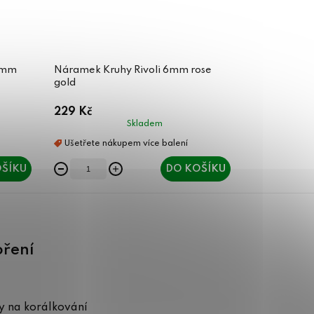
 6mm
Náramek Kruhy Rivoli 6mm rose
gold
229 Kč
Skladem
ŠÍKU
DO KOŠÍKU
oření
 na korálkování