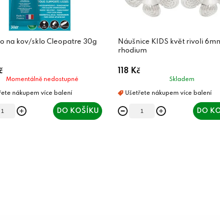
o na kov/sklo Cleopatre 30g
Náušnice KIDS květ rivoli 6m
rhodium
č
118 Kč
Momentálně nedostupné
Skladem
DO KOŠÍKU
DO KO