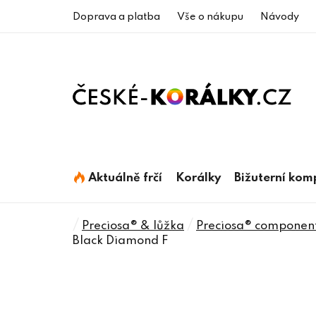
Přejít
Doprava a platba
Vše o nákupu
Návody
na
obsah
Aktuálně frčí
Korálky
Bižuterní ko
Domů
/
/
Preciosa® & lůžka
Preciosa® componen
Black Diamond F