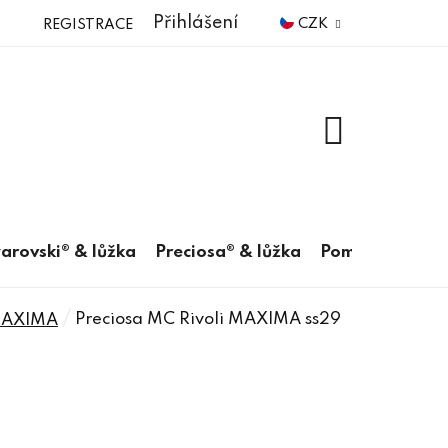
Přihlášení
CZK
REGISTRACE
NÁKUPNÍ
KOŠÍK
arovski® & lůžka
Preciosa® & lůžka
Pomůcky
/
Preciosa MC Rivoli MAXIMA ss29
 MAXIMA