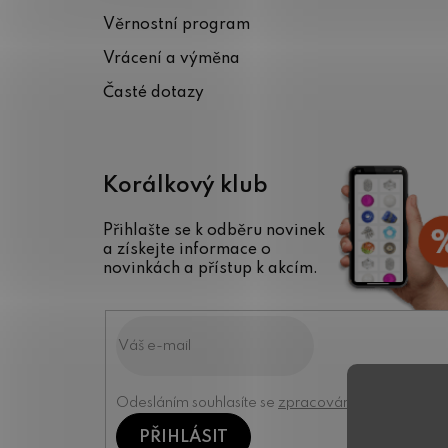
t
Věrnostní program
í
Vrácení a výměna
Časté dotazy
Korálkový klub
Přihlašte se k odběru novinek
a získejte informace o
novinkách a přístup k akcím.
Odesláním souhlasíte se
zpracováním osobních úd
PŘIHLÁSIT