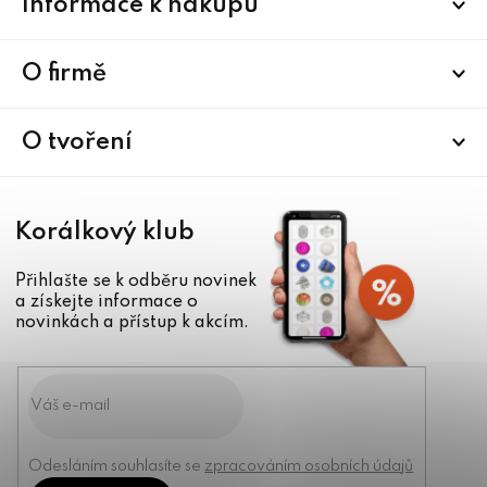
Informace k nákupu
á
p
a
O firmě
t
í
O tvoření
Korálkový klub
Přihlašte se k odběru novinek
a získejte informace o
novinkách a přístup k akcím.
Odesláním souhlasíte se
zpracováním osobních údajů