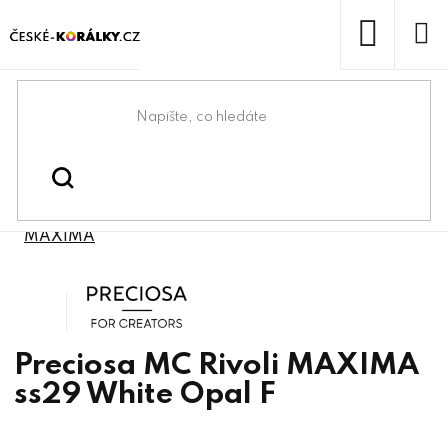
Přejít
na
obsah
NÁKUP
KOŠÍK
Domů
/
/
/
Preciosa® & lůžka
Preciosa® components
/
Preciosa® MC Rivoli
Preciosa® bižuterní kameny
MAXIMA
Preciosa
Preciosa MC Rivoli MAXIMA
ss29 White Opal F