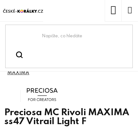
Přejít
na
obsah
NÁKUP
KOŠÍK
Domů
/
/
/
Preciosa® & lůžka
Preciosa® components
/
Preciosa® MC Rivoli
Preciosa® bižuterní kameny
MAXIMA
Preciosa
Preciosa MC Rivoli MAXIMA
ss47 Vitrail Light F