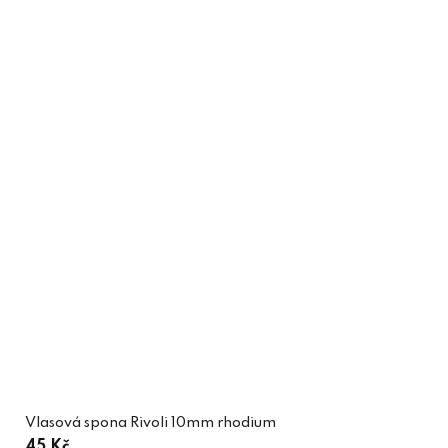
Vlasová spona Rivoli 10mm rhodium
45 Kč