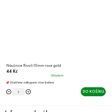
Náušnice Rivoli 10mm rose gold
44 Kč
Skladem
DO KOŠÍKU
Z