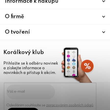
Informace k nákupu
á
p
a
O firmě
t
í
O tvoření
Korálkový klub
Přihlašte se k odběru novinek
a získejte informace o
novinkách a přístup k akcím.
Odesláním souhlasíte se
zpracováním osobních údajů