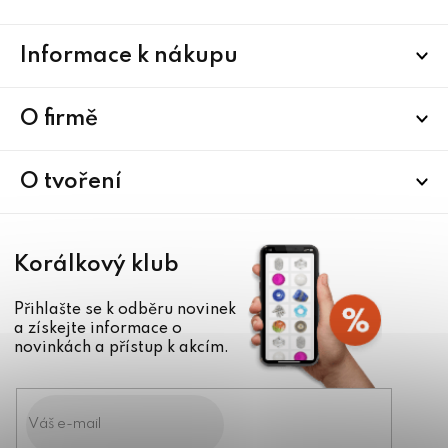
Z
Informace k nákupu
á
p
a
O firmě
t
í
O tvoření
Korálkový klub
Přihlašte se k odběru novinek
a získejte informace o
novinkách a přístup k akcím.