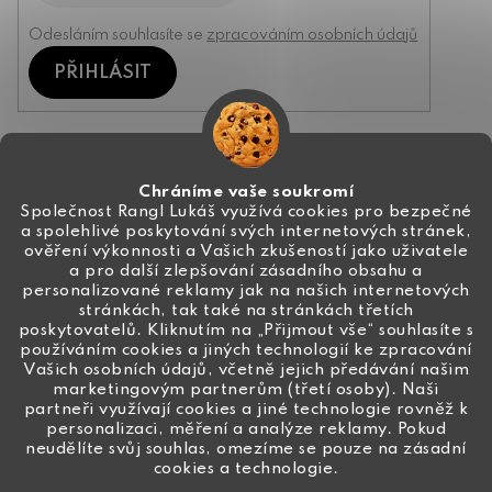
Odesláním souhlasíte se
zpracováním osobních údajů
PŘIHLÁSIT
Kontakt
Chráníme vaše soukromí
Společnost Rangl Lukáš využívá cookies pro bezpečné
a spolehlivé poskytování svých internetových stránek,
+420 774 444 191
ověření výkonnosti a Vašich zkušeností jako uživatele
a pro další zlepšování zásadního obsahu a
info
@
ceske-koralky.cz
personalizované reklamy jak na našich internetových
stránkách, tak také na stránkách třetích
poskytovatelů. Kliknutím na „Přijmout vše“ souhlasíte s
používáním cookies a jiných technologií ke zpracování
Vašich osobních údajů, včetně jejich předávání našim
marketingovým partnerům (třetí osoby). Naši
partneři využívají cookies a jiné technologie rovněž k
personalizaci, měření a analýze reklamy. Pokud
neudělíte svůj souhlas, omezíme se pouze na zásadní
cookies a technologie.