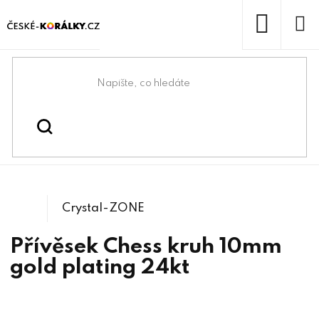
Přejít
na
obsah
NÁKUP
KOŠÍK
Domů
/
/
Komponenty na Swarovski®
Swarovski® & lůžka
/
2035 Chess kruh
Crystals
Crystal-ZONE
Přívěsek Chess kruh 10mm
gold plating 24kt