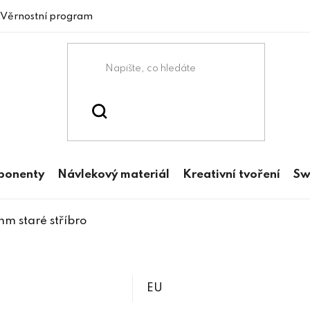
Věrnostní program
mponenty
Návlekový materiál
Kreativní tvoření
Sw
mm staré stříbro
EU