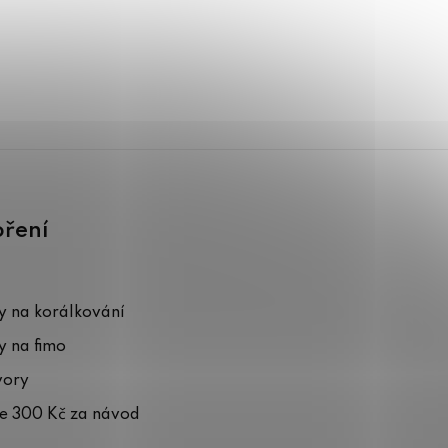
oření
 na korálkování
 na fimo
vory
te 300 Kč za návod