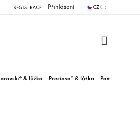
Přihlášení
CZK
REGISTRACE
NÁKUPNÍ
KOŠÍK
arovski® & lůžka
Preciosa® & lůžka
Pomůcky