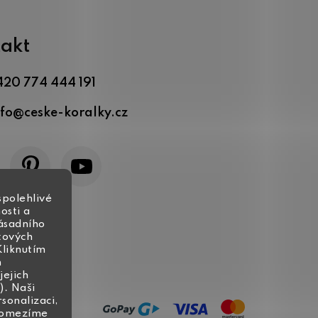
akt
420 774 444 191
nfo
@
ceske-koralky.cz
spolehlivé
osti a
zásadního
tových
Kliknutím
h
jejich
). Naši
rsonalizaci,
, omezíme