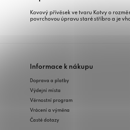
Kovový přívěsek ve tvaru Kotvy o rozmě
povrchovou úpravu staré stříbro a je vh
Z
á
Informace k nákupu
p
Doprava a platby
a
Výdejní místa
t
Věrnostní program
í
Vrácení a výměna
Časté dotazy