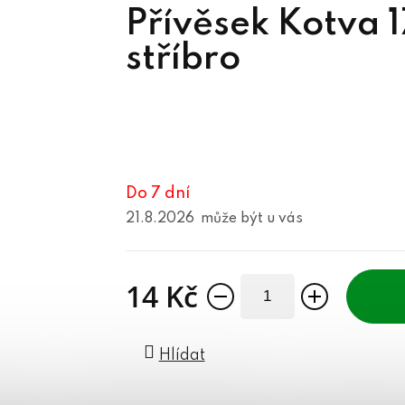
Přívěsek Kotva 
stříbro
Do 7 dní
21.8.2026
14 Kč
Měrná cena:
Hlídat