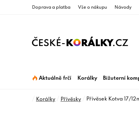
Přejít
Doprava a platba
Vše o nákupu
Návody
na
obsah
Aktuálně frčí
Korálky
Bižuterní ko
Domů
/
/
/
Přívěsek Kotva 17/12
Korálky
Přívěsky