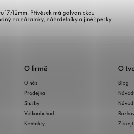
ru 17/12mm. Přívěsek má galvanickou
odný na náramky, náhrdelníky a jiné šperky.
O firmě
O tv
O nás
Blog
Prodejna
Návody
Služby
Návody
Velkoobchod
Rozho
Kontakty
Získej