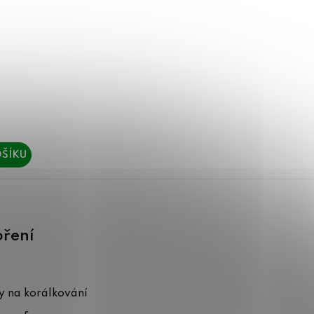
ŠÍKU
oření
 na korálkování