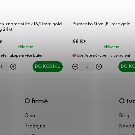
sek znamení Rak 16/11mm gold
Písmenko štras „B“ rose gold
g 24kt
č
68 Kč
Skladem
Skladem
DO KOŠÍKU
DO KO
O firmě
O tv
O nás
Blog
Prodejna
Návody