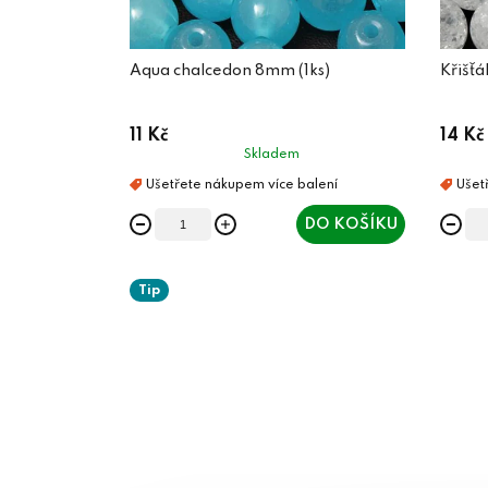
Aqua chalcedon 8mm (1ks)
Křišťá
11 Kč
14 Kč
Skladem
DO KOŠÍKU
Tip