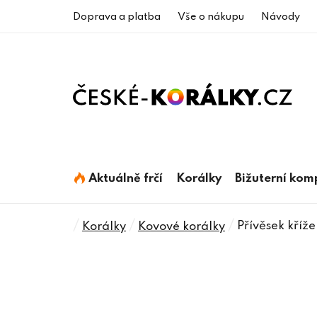
Přejít
Doprava a platba
Vše o nákupu
Návody
na
obsah
Aktuálně frčí
Korálky
Bižuterní ko
Domů
/
/
/
Přívěsek kříž
Korálky
Kovové korálky