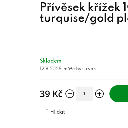
Přívěsek křížek 
turquise/gold pl
Skladem
12.8.2026
39 Kč
Měrná cena:
Hlídat