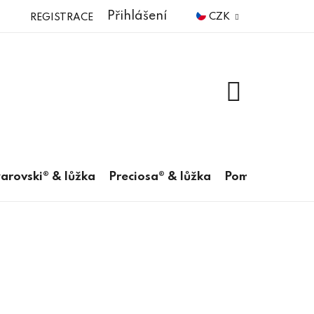
Přihlášení
CZK
REGISTRACE
NÁKUPNÍ
KOŠÍK
arovski® & lůžka
Preciosa® & lůžka
Pomůcky