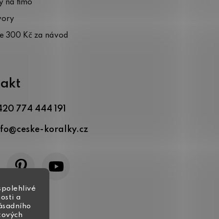
 na fimo
vory
te 300 Kč za návod
akt
420 774 444 191
nfo
@
ceske-koralky.cz
spolehlivé
osti a
zásadního
tových