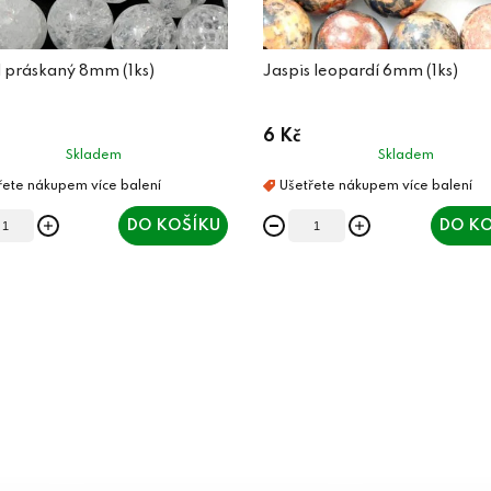
l práskaný 8mm (1ks)
Jaspis leopardí 6mm (1ks)
6 Kč
Skladem
Skladem
DO KOŠÍKU
DO KO