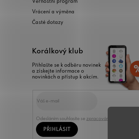
Věrnostní program
í
Vrácení a výměna
Časté dotazy
Korálkový klub
Přihlašte se k odběru novinek
a získejte informace o
novinkách a přístup k akcím.
Odesláním souhlasíte se
zpracováním osobních úd
PŘIHLÁSIT