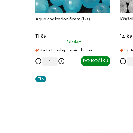
Aqua chalcedon 8mm (1ks)
Křišťá
11 Kč
14 Kč
Skladem
DO KOŠÍKU
Tip