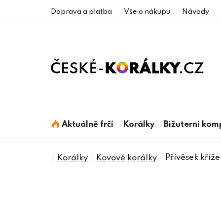
Přejít
Doprava a platba
Vše o nákupu
Návody
na
obsah
Aktuálně frčí
Korálky
Bižuterní ko
Domů
/
/
/
Přívěsek kříž
Korálky
Kovové korálky