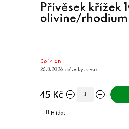
Přívěsek křížek
olivine/rhodium
Do 14 dní
26.8.2026
45 Kč
Měrná cena:
Hlídat