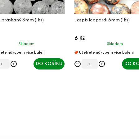
l práskaný 8mm (1ks)
Jaspis leopardí 6mm (1ks)
6 Kč
Skladem
Skladem
DO KOŠÍKU
DO KO