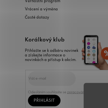
Věrnostní program
í
Vrácení a výměna
Časté dotazy
Korálkový klub
Přihlašte se k odběru novinek
a získejte informace o
novinkách a přístup k akcím.
Odesláním souhlasíte se
zpracováním osobních úd
PŘIHLÁSIT