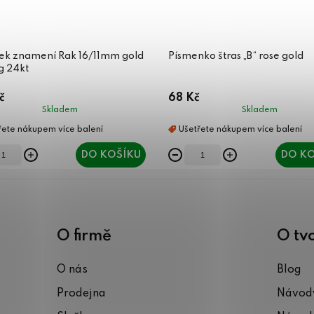
sek znamení Rak 16/11mm gold
Písmenko štras „B“ rose gold
g 24kt
č
68 Kč
Skladem
Skladem
DO KOŠÍKU
DO KO
O firmě
O tv
O nás
Blog
Prodejna
Návody