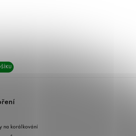
ŠÍKU
oření
 na korálkování