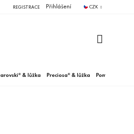
Přihlášení
CZK
REGISTRACE
NÁKUPNÍ
KOŠÍK
arovski® & lůžka
Preciosa® & lůžka
Pomůcky