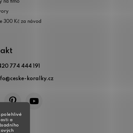
 na fimo
vory
te 300 Kč za návod
akt
420 774 444 191
nfo
@
ceske-koralky.cz
spolehlivé
osti a
zásadního
tových