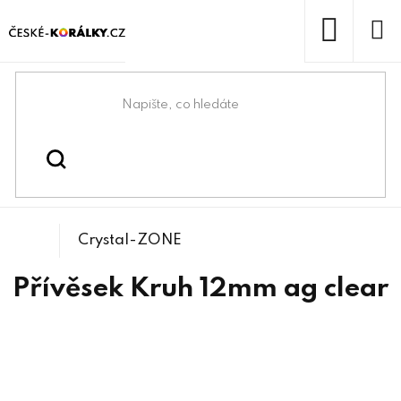
Přejít
na
obsah
NÁKUP
KOŠÍK
Domů
/
/
Bižuterní lůžka
Bižuterní komponenty
Crystal-ZONE
Přívěsek Kruh 12mm ag clear