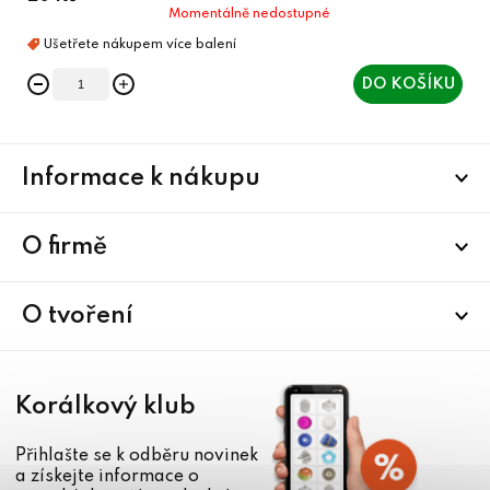
Momentálně nedostupné
DO KOŠÍKU
Z
Informace k nákupu
á
p
a
O firmě
t
í
O tvoření
Korálkový klub
Přihlašte se k odběru novinek
a získejte informace o