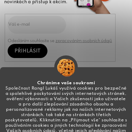
novinkách a přístup k akcím.
Odesláním souhlasíte se
zpracováním osobních údajů
PŘIHLÁSIT
Kontakt
Chráníme vaše soukromí
Společnost Rangl Lukáš využívá cookies pro bezpečné
a spolehlivé poskytování svých internetových stránek,
+420 774 444 191
ověření výkonnosti a Vašich zkušeností jako uživatele
a pro další zlepšování zásadního obsahu a
info
@
ceske-koralky.cz
personalizované reklamy jak na našich internetových
stránkách, tak také na stránkách třetích
poskytovatelů. Kliknutím na „Přijmout vše“ souhlasíte s
používáním cookies a jiných technologií ke zpracování
Vašich osobních údajů, včetně jejich předávání našim