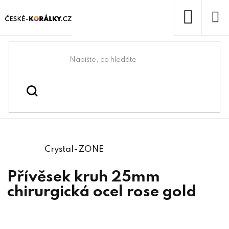
Přejít
na
obsah
NÁKUP
KOŠÍK
Domů
/
/
Bižuterní komponenty z
Bižuterní komponenty
/
Lůžka z chirurgické oceli
chirurgické oceli
Crystal-ZONE
Přívěsek kruh 25mm
chirurgická ocel rose gold