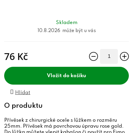
Skladem
10.8.2026
76 Kč
Měrná cena:
do košíku
Hlídat
Přívěsek z chirurgické ocele s lůžkem o rozměru
25mm. Přívěsek má povrchovou úpravu rose gold.
Do lůžka můžete vlepit kabašon či použít pro Fimo