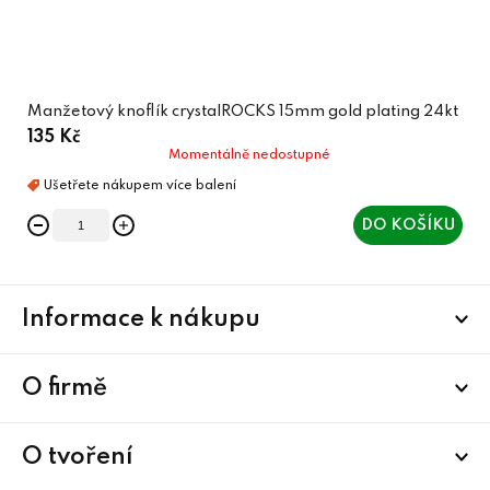
Manžetový knoflík crystalROCKS 15mm gold plating 24kt
135 Kč
Momentálně nedostupné
DO KOŠÍKU
Z
Informace k nákupu
á
p
a
O firmě
t
í
O tvoření