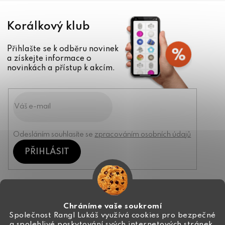
Korálkový klub
Přihlašte se k odběru novinek
a získejte informace o
novinkách a přístup k akcím.
Odesláním souhlasíte se
zpracováním osobních údajů
PŘIHLÁSIT
Kontakt
Chráníme vaše soukromí
Společnost Rangl Lukáš využívá cookies pro bezpečné
a spolehlivé poskytování svých internetových stránek,