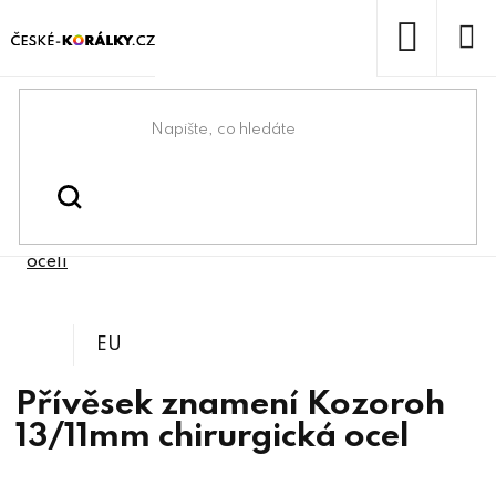
Přejít
na
obsah
NÁKUP
KOŠÍK
Domů
/
/
Bižuterní komponenty z
Bižuterní komponenty
/
Korálky a přívěsky z chirurgické
chirurgické oceli
oceli
EU
Přívěsek znamení Kozoroh
13/11mm chirurgická ocel