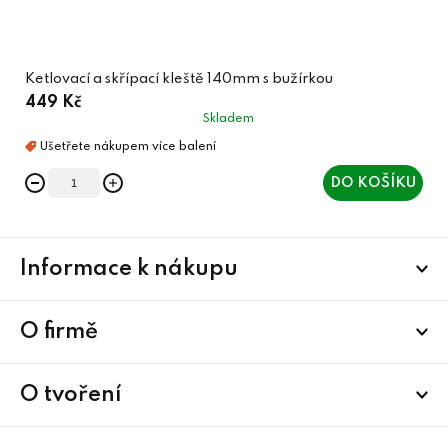
Ketlovací a skřípací kleště 140mm s bužírkou
449 Kč
Skladem
DO KOŠÍKU
Z
Informace k nákupu
á
p
a
O firmě
t
í
O tvoření