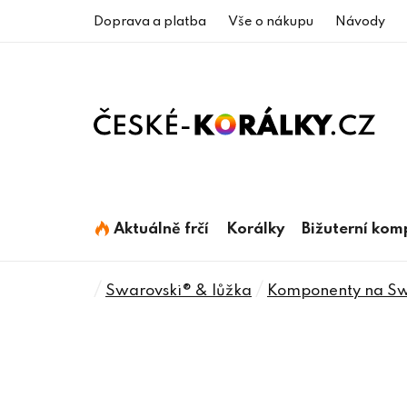
Přejít
Doprava a platba
Vše o nákupu
Návody
na
obsah
Aktuálně frčí
Korálky
Bižuterní ko
Domů
/
/
Swarovski® & lůžka
Komponenty na Swa