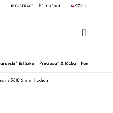
Přihlášení
CZK
REGISTRACE
NÁKUPNÍ
KOŠÍK
arovski® & lůžka
Preciosa® & lůžka
Pomůcky
 Pearls 5818 6mm rhodium