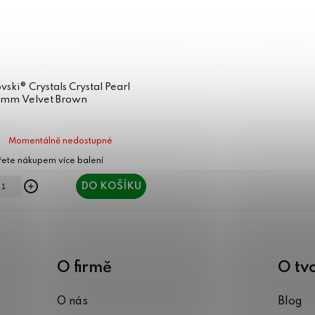
ski® Crystals Crystal Pearl
6mm Velvet Brown
Momentálně nedostupné
DO KOŠÍKU
O firmě
O tv
O nás
Blog