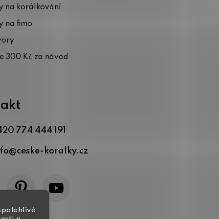
 na korálkování
 na fimo
vory
te 300 Kč za návod
akt
420 774 444 191
nfo
@
ceske-koralky.cz
spolehlivé