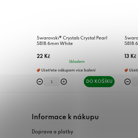
Swarovski® Crystals Crystal Pearl
Swarov
5818 6mm White
5818 
22 Kč
13 Kč
Skladem
DO KOŠÍKU
Z
á
Informace k nákupu
p
Doprava a platby
a