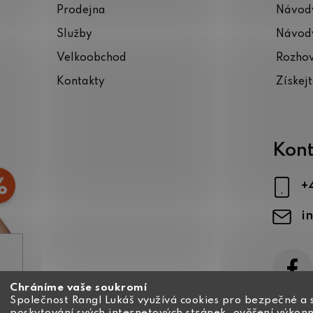
Prodejna
Návody
Služby
Návody
Velkoobchod
Rozho
Kontakty
Získej
Kont
+
i
Chráníme vaše soukromí
ajů
Společnost Rangl Lukáš využívá cookies pro bezpečné a 