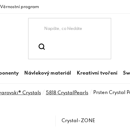
Věrnostní program
mponenty
Návlekový materiál
Kreativní tvoření
Sw
/
/
Prsten Crystal
rovski® Crystals
5818 CrystalPearls
Crystal-ZONE