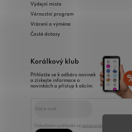
Výdejní místa
t
Věrnostní program
í
Vrácení a výměna
Časté dotazy
Korálkový klub
Přihlašte se k odběru novinek
a získejte informace o
novinkách a přístup k akcím.
Odesláním souhlasíte se
zpracováním osobních úd