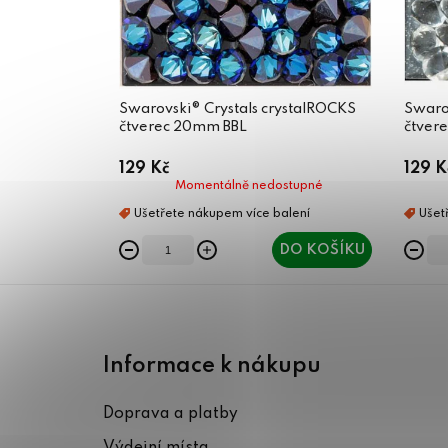
Swarovski® Crystals crystalROCKS
Swarov
čtverec 20mm BBL
čtver
129 Kč
129 K
Momentálně nedostupné
DO KOŠÍKU
Z
á
Informace k nákupu
p
Doprava a platby
a
Výdejní místa