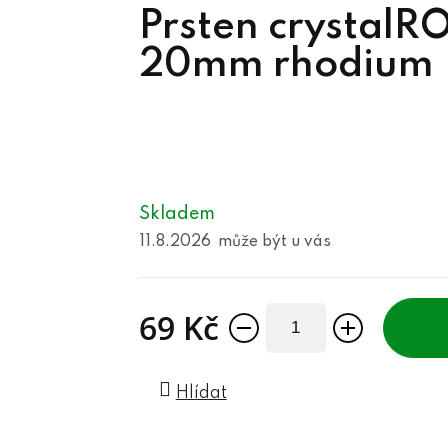
Prsten crystalR
20mm rhodium
Skladem
11.8.2026
69 Kč
Měrná cena:
Hlídat