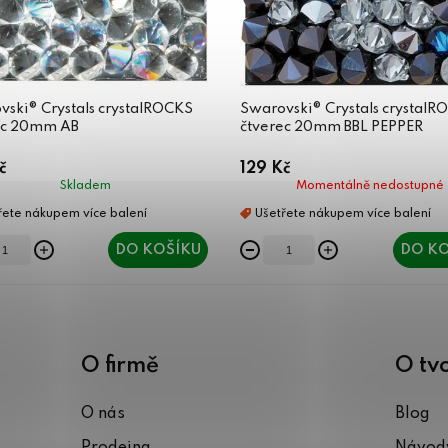
ski® Crystals crystalROCKS
Swarovski® Crystals crystalR
ec 20mm AB
čtverec 20mm BBL PEPPER
č
129 Kč
Skladem
Momentálně nedostupné
DO KOŠÍKU
DO KO
O firmě
O tv
O nás
Blog
Prodejna
Návody