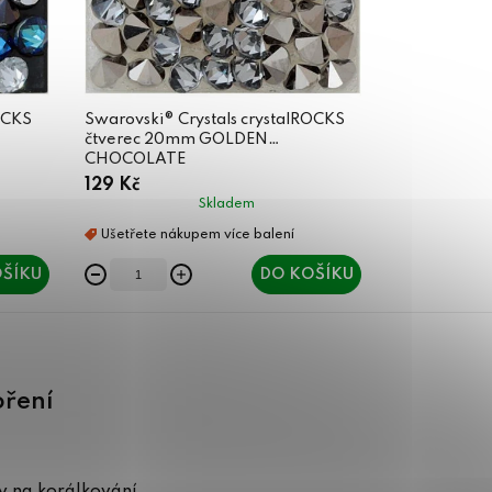
OCKS
Swarovski® Crystals crystalROCKS
čtverec 20mm GOLDEN
CHOCOLATE
129 Kč
Skladem
ŠÍKU
DO KOŠÍKU
oření
 na korálkování