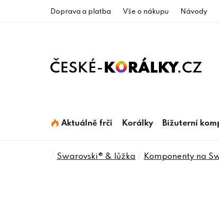
Přejít
Doprava a platba
Vše o nákupu
Návody
na
obsah
Aktuálně frčí
Korálky
Bižuterní ko
Domů
/
/
Swarovski® & lůžka
Komponenty na Swa