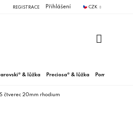
Přihlášení
CZK
REGISTRACE
NÁKUPNÍ
KOŠÍK
arovski® & lůžka
Preciosa® & lůžka
Pomůcky
KS čtverec 20mm rhodium