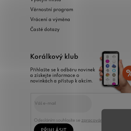
t
Věrnostní program
í
Vrácení a výměna
Časté dotazy
Korálkový klub
Přihlašte se k odběru novinek
a získejte informace o
novinkách a přístup k akcím.
Odesláním souhlasíte se
zpracováním osobních úd
PŘIHLÁSIT