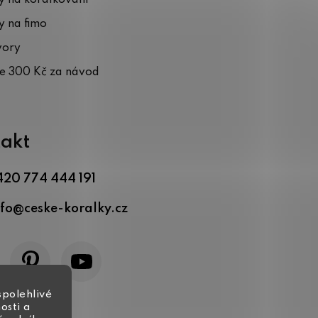
 na fimo
vory
te 300 Kč za návod
akt
420 774 444 191
nfo
@
ceske-koralky.cz
spolehlivé
osti a