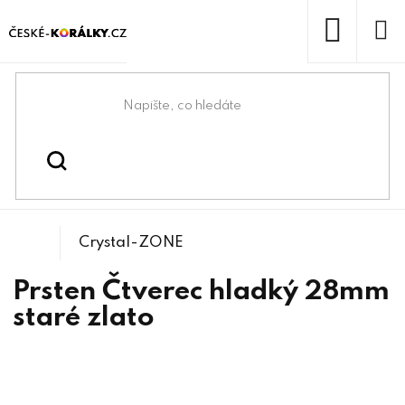
Přejít
na
obsah
NÁKUP
KOŠÍK
Domů
/
/
Bižuterní lůžka
Bižuterní komponenty
Crystal-ZONE
Prsten Čtverec hladký 28mm
staré zlato