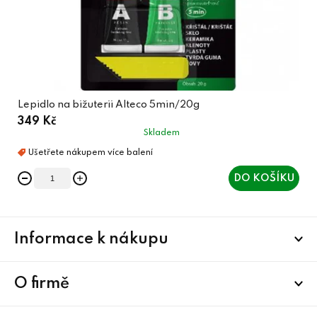
Lepidlo na bižuterii Alteco 5min/20g
349 Kč
Skladem
DO KOŠÍKU
Z
Informace k nákupu
á
p
a
O firmě
t