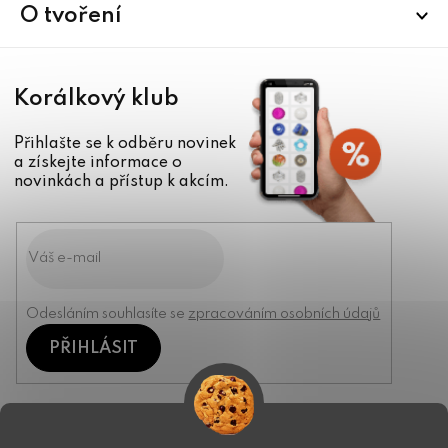
í
O tvoření
Korálkový klub
Přihlašte se k odběru novinek
a získejte informace o
novinkách a přístup k akcím.
Odesláním souhlasíte se
zpracováním osobních údajů
PŘIHLÁSIT