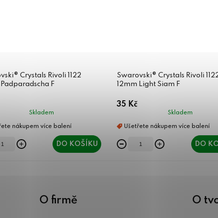
ski® Crystals Rivoli 1122
Swarovski® Crystals Rivoli 112
Padparadscha F
12mm Light Siam F
35 Kč
Skladem
Skladem
DO KOŠÍKU
DO KO
O firmě
O tv