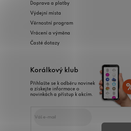
Doprava a platby
a
Výdejní místa
t
Věrnostní program
í
Vrácení a výměna
Časté dotazy
Korálkový klub
Přihlašte se k odběru novinek
a získejte informace o
novinkách a přístup k akcím.