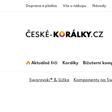
Přejít
Doprava a platba
Vše o nákupu
Návody
na
obsah
Aktuálně frčí
Korálky
Bižuterní ko
Domů
/
/
Swarovski® & lůžka
Komponenty na Swa