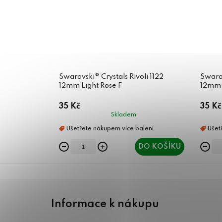
Swarovski® Crystals Rivoli 1122
Swarov
12mm Light Rose F
12mm 
35 Kč
35 Kč
Skladem
DO KOŠÍKU
Z
á
Informace k nákupu
p