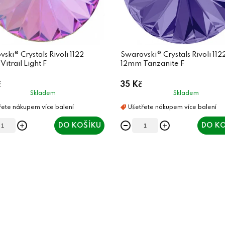
ski® Crystals Rivoli 1122
Swarovski® Crystals Rivoli 112
itrail Light F
12mm Tanzanite F
č
35 Kč
Skladem
Skladem
DO KOŠÍKU
DO KO