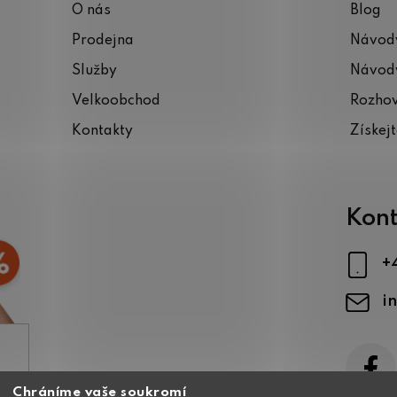
O nás
Blog
Prodejna
Návody
Služby
Návody
Velkoobchod
Rozho
Kontakty
Získej
Kont
+
i
Chráníme vaše soukromí