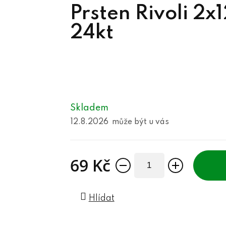
Prsten Rivoli 2
24kt
Skladem
12.8.2026
69 Kč
Měrná cena:
Hlídat