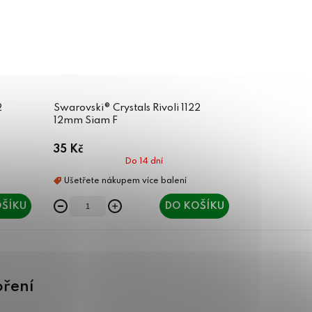
2
Swarovski® Crystals Rivoli 1122
12mm Siam F
35 Kč
Do 14 dní
ŠÍKU
DO KOŠÍKU
oření