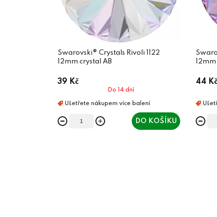
Swarovski® Crystals Rivoli 1122
Swarov
12mm crystal AB
12mm V
39 Kč
44 K
Do 14 dní
DO KOŠÍKU