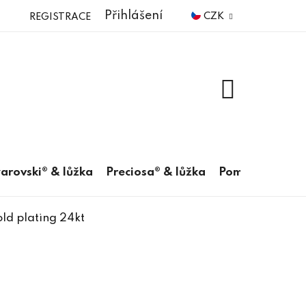
Přihlášení
CZK
REGISTRACE
NÁKUPNÍ
KOŠÍK
arovski® & lůžka
Preciosa® & lůžka
Pomůcky
ld plating 24kt