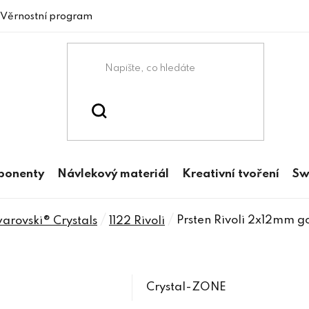
Věrnostní program
mponenty
Návlekový materiál
Kreativní tvoření
Sw
/
/
Prsten Rivoli 2x12mm go
rovski® Crystals
1122 Rivoli
Crystal-ZONE