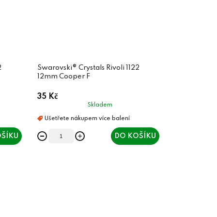
2
Swarovski® Crystals Rivoli 1122
12mm Cooper F
35 Kč
Skladem
ŠÍKU
DO KOŠÍKU