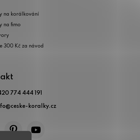
 na korálkování
 na fimo
vory
te 300 Kč za návod
akt
420 774 444 191
nfo
@
ceske-koralky.cz