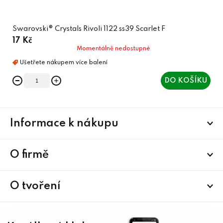
Swarovski® Crystals Rivoli 1122 ss39 Scarlet F
17 Kč
Momentálně nedostupné
DO KOŠÍKU
Z
Informace k nákupu
á
p
a
O firmě
t
í
O tvoření