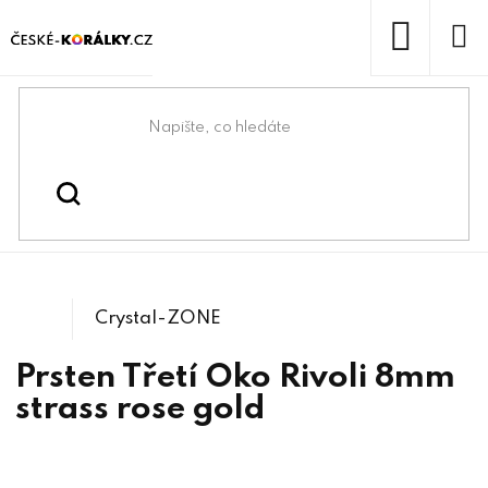
Přejít
na
obsah
NÁKUP
KOŠÍK
Domů
/
/
Komponenty na Swarovski®
Swarovski® & lůžka
/
1122 Rivoli
Crystals
Crystal-ZONE
Prsten Třetí Oko Rivoli 8mm
strass rose gold