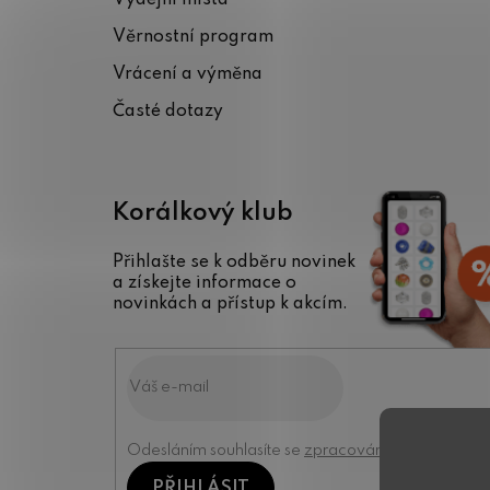
t
Věrnostní program
í
Vrácení a výměna
Časté dotazy
Korálkový klub
Přihlašte se k odběru novinek
a získejte informace o
novinkách a přístup k akcím.
Odesláním souhlasíte se
zpracováním osobních úd
PŘIHLÁSIT