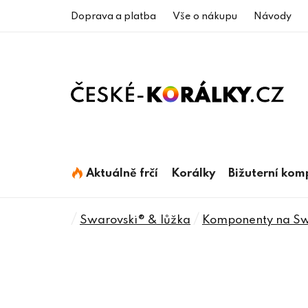
Přejít
Doprava a platba
Vše o nákupu
Návody
na
obsah
Aktuálně frčí
Korálky
Bižuterní ko
Domů
/
/
Swarovski® & lůžka
Komponenty na Swa