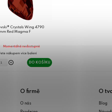
vski® Crystals Wing 4790
mm Red Magma F
Momentálně nedostupné
DO KOŠÍKU
O firmě
O tv
O nás
Blog
Prodejna
Návody