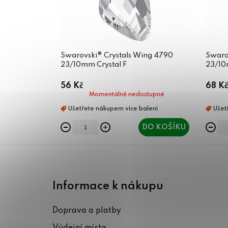
Swarovski® Crystals Wing 4790
Swaro
23/10mm Crystal F
23/10
56 Kč
68 Kč
Momentálně nedostupné
DO KOŠÍKU
Z
á
Informace k nákupu
p
Doprava a platby
a
Výdejní místa