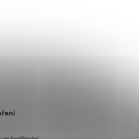
oření
 na korálkování