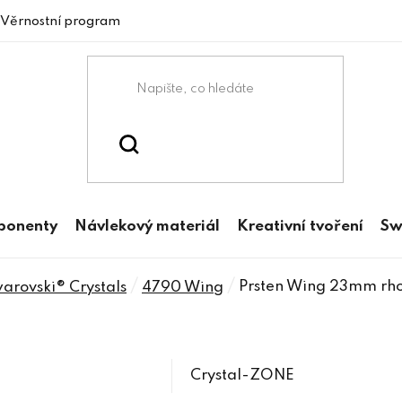
Věrnostní program
mponenty
Návlekový materiál
Kreativní tvoření
Sw
/
/
Prsten Wing 23mm rh
rovski® Crystals
4790 Wing
Crystal-ZONE