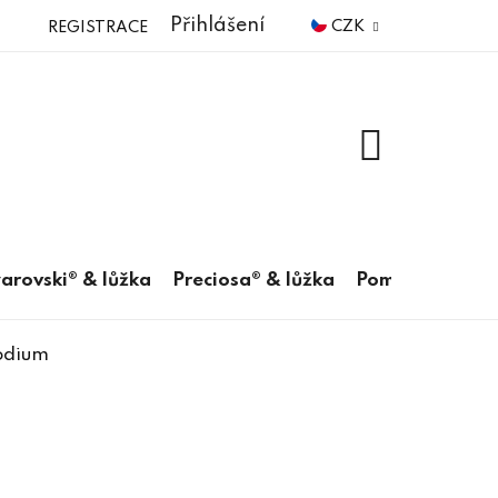
Přihlášení
CZK
REGISTRACE
NÁKUPNÍ
KOŠÍK
arovski® & lůžka
Preciosa® & lůžka
Pomůcky
odium