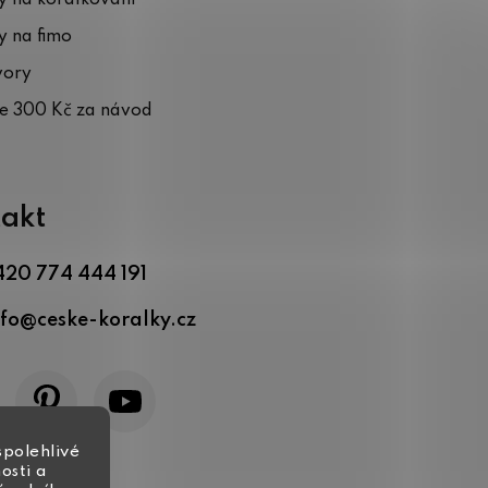
 na fimo
vory
te 300 Kč za návod
akt
420 774 444 191
nfo
@
ceske-koralky.cz
spolehlivé
osti a