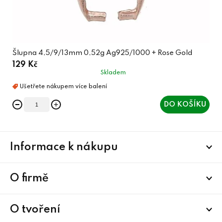
Šlupna 4,5/9/13mm 0,52g Ag925/1000 + Rose Gold
129 Kč
Skladem
DO KOŠÍKU
Z
Informace k nákupu
á
p
a
O firmě
t
í
O tvoření