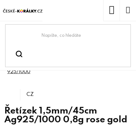
Přejít
na
obsah
NÁKUP
KOŠÍK
Domů
/
/
Bižuterní komponenty ze
Bižuterní komponenty
/
Bižuterní řetízky ze stříbra
stříbra 925/1000
925/1000
CZ
Řetízek 1,5mm/45cm
Ag925/1000 0,8g rose gold