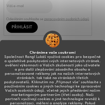
Odesláním souhlasíte se
zpracováním osobních údajů
PŘIHLÁSIT
Kontakt
Chráníme vaše soukromí
Společnost Rangl Lukáš využívá cookies pro bezpečné
a spolehlivé poskytování svých internetových stránek,
+420 774 444 191
ověření výkonnosti a Vašich zkušeností jako uživatele
a pro další zlepšování zásadního obsahu a
info
@
ceske-koralky.cz
personalizované reklamy jak na našich internetových
stránkách, tak také na stránkách třetích
poskytovatelů. Kliknutím na „Přijmout vše“ souhlasíte s
používáním cookies a jiných technologií ke zpracování
Vašich osobních údajů, včetně jejich předávání našim
marketingovým partnerům (třetí osoby). Naši
partneři využívají cookies a jiné technologie rovněž k
personalizaci, měření a analýze reklamy. Pokud