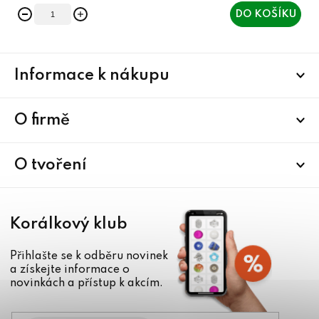
DO KOŠÍKU
Z
Informace k nákupu
á
p
a
O firmě
t
í
O tvoření
Korálkový klub
Přihlašte se k odběru novinek
a získejte informace o
novinkách a přístup k akcím.