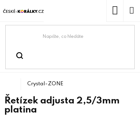
Přejít
na
obsah
NÁKUP
KOŠÍK
Domů
/
/
/
Řetízek adjusta
Bižuterní komponenty
Řetízky
Crystal-ZONE
Řetízek adjusta 2,5/3mm
platina