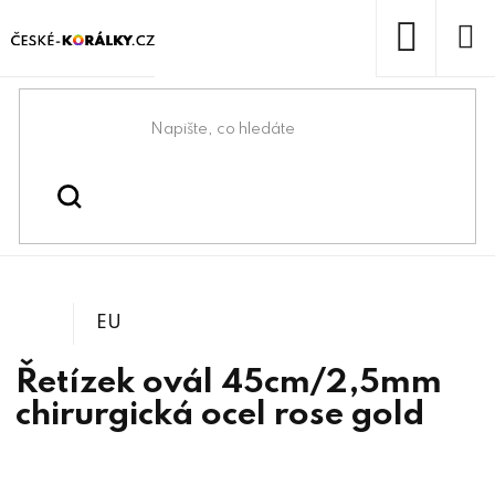
Přejít
na
obsah
NÁKUP
KOŠÍK
Domů
/
/
Bižuterní komponenty z
Bižuterní komponenty
/
Bižuterní řetízky z chirurgické oceli
chirurgické oceli
EU
Řetízek ovál 45cm/2,5mm
chirurgická ocel rose gold