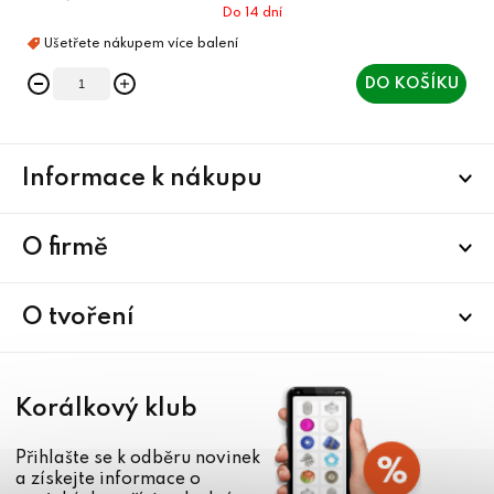
Do 14 dní
DO KOŠÍKU
Z
Informace k nákupu
á
p
a
O firmě
t
í
O tvoření
Korálkový klub
Přihlašte se k odběru novinek
a získejte informace o