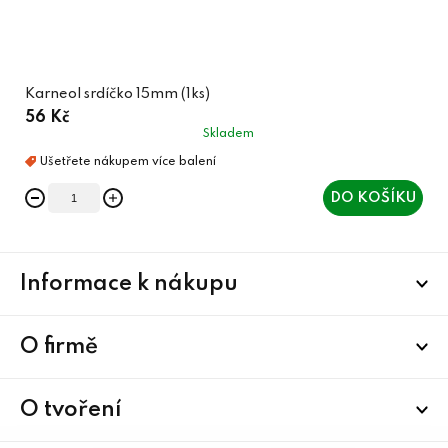
Karneol srdíčko 15mm (1ks)
56 Kč
Skladem
DO KOŠÍKU
Z
Informace k nákupu
á
p
a
O firmě
t
í
O tvoření