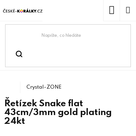
Přejít
na
obsah
NÁKUP
KOŠÍK
Domů
/
/
/
Řetízky se
Bižuterní komponenty
Řetízky
záponkou
Crystal-ZONE
Řetízek Snake flat
43cm/3mm gold plating
24kt