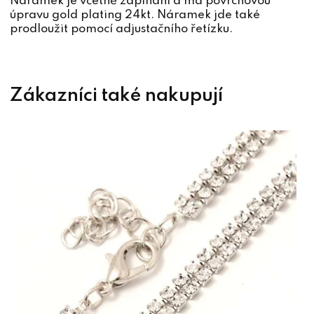
Náramek je včetně zapínání a má povrchovou
úpravu gold plating 24kt. Náramek jde také
prodloužit pomocí adjustačního řetízku.