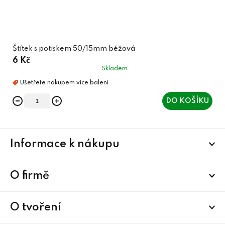
Štítek s potiskem 50/15mm béžová
6 Kč
Skladem
DO KOŠÍKU
Z
Informace k nákupu
á
p
a
O firmě
t
í
O tvoření