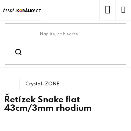
Přejít
na
obsah
NÁKUP
KOŠÍK
Domů
/
/
/
Řetízky se
Bižuterní komponenty
Řetízky
záponkou
Crystal-ZONE
Řetízek Snake flat
43cm/3mm rhodium