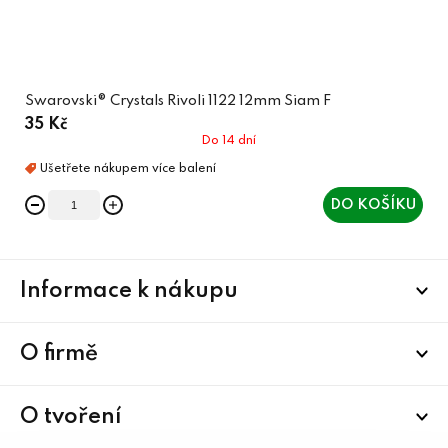
Swarovski® Crystals Rivoli 1122 12mm Siam F
35 Kč
Do 14 dní
DO KOŠÍKU
Z
Informace k nákupu
á
p
a
O firmě
t
í
O tvoření