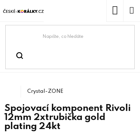
Přejít
na
obsah
NÁKUP
KOŠÍK
Domů
/
/
Komponenty na Swarovski®
Swarovski® & lůžka
/
1122 Rivoli
Crystals
Crystal-ZONE
Spojovací komponent Rivoli
12mm 2xtrubička gold
plating 24kt