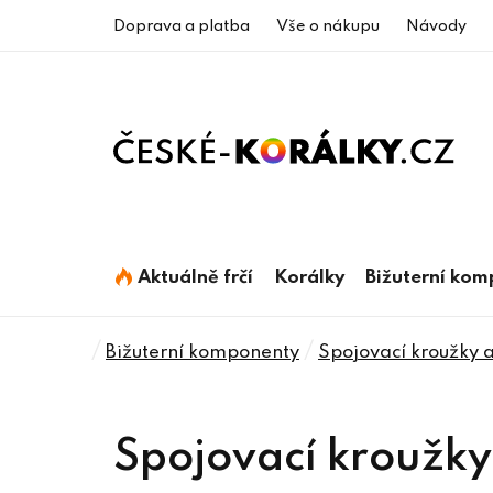
Přejít
Doprava a platba
Vše o nákupu
Návody
na
obsah
Aktuálně frčí
Korálky
Bižuterní ko
Domů
/
/
Bižuterní komponenty
Spojovací kroužky 
Spojovací kroužky