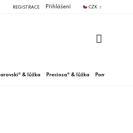
Přihlášení
CZK
REGISTRACE
NÁKUPNÍ
KOŠÍK
arovski® & lůžka
Preciosa® & lůžka
Pomůcky