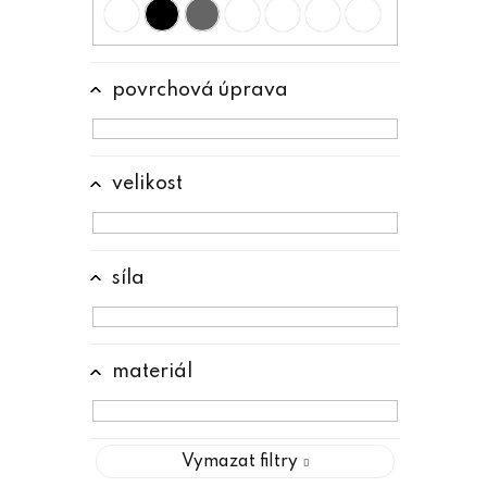
n
e
l
povrchová úprava
velikost
síla
materiál
Vymazat filtry