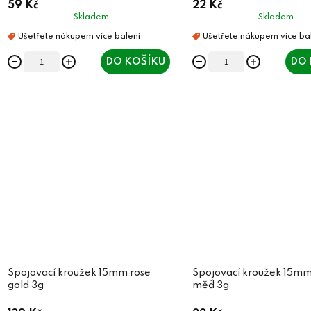
59 Kč
22 Kč
k
t
Skladem
Skladem
t
ů
ů
DO KOŠÍKU
DO 
Spojovací kroužek 15mm rose
Spojovací kroužek 15mm
gold 3g
měď 3g