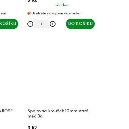
8 Kč
Skladem
KOŠÍKU
DO KOŠÍKU
m ROSE
Spojovací kroužek 10mm stará
měď 3g
9 Kč