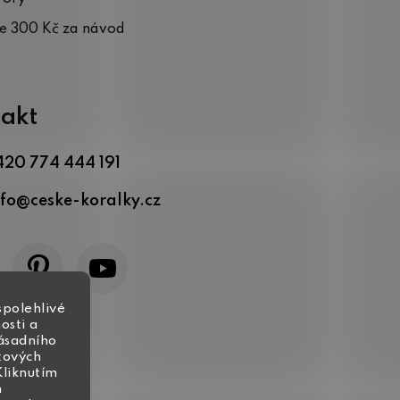
te 300 Kč za návod
akt
420 774 444 191
nfo
@
ceske-koralky.cz
spolehlivé
osti a
zásadního
tových
Kliknutím
h