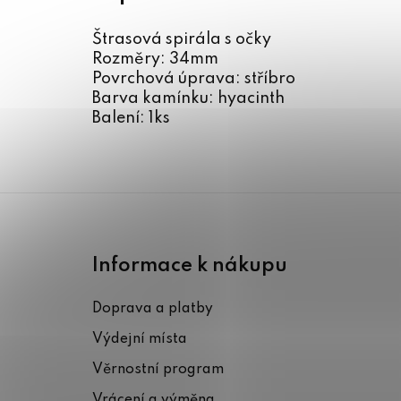
Štrasová spirála s očky
Rozměry: 34mm
Povrchová úprava: stříbro
Barva kamínku: hyacinth
Balení: 1ks
Z
á
Informace k nákupu
p
Doprava a platby
a
Výdejní místa
t
Věrnostní program
í
Vrácení a výměna