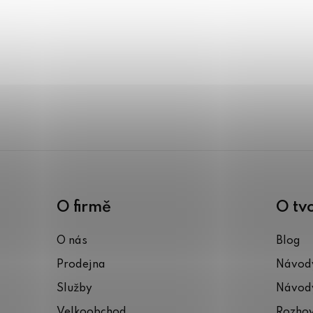
O firmě
O tv
O nás
Blog
Prodejna
Návody
Služby
Návody
Velkoobchod
Rozho