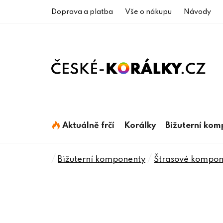
Přejít
Doprava a platba
Vše o nákupu
Návody
na
obsah
Aktuálně frčí
Korálky
Bižuterní ko
Domů
/
/
Bižuterní komponenty
Štrasové kompon