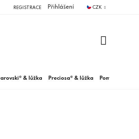
Přihlášení
CZK
REGISTRACE
NÁKUPNÍ
KOŠÍK
arovski® & lůžka
Preciosa® & lůžka
Pomůcky