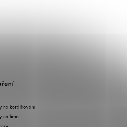
oření
 na korálkování
 na fimo
vory