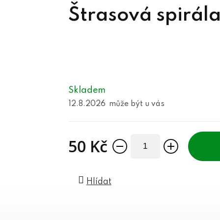
Štrasová spirála
Skladem
12.8.2026
50 Kč
Měrná cena:
Hlídat