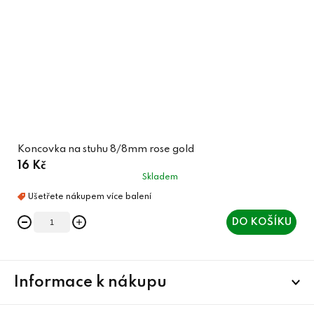
Koncovka na stuhu 8/8mm rose gold
16 Kč
Skladem
DO KOŠÍKU
Z
Informace k nákupu
á
p