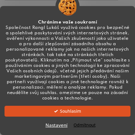
Kontakt
Chráníme vaše soukromí
Společnost Rangl Lukáš využívá cookies pro bezpečné
a spolehlivé poskytování svých internetových stránek,
+420 774 444 191
ověření výkonnosti a Vašich zkušeností jako uživatele
a pro další zlepšování zásadního obsahu a
info
@
ceske-koralky.cz
personalizované reklamy jak na našich internetových
stránkách, tak také na stránkách třetích
poskytovatelů. Kliknutím na „Přijmout vše“ souhlasíte s
používáním cookies a jiných technologií ke zpracování
Vašich osobních údajů, včetně jejich předávání našim
marketingovým partnerům (třetí osoby). Naši
partneři využívají cookies a jiné technologie rovněž k
personalizaci, měření a analýze reklamy. Pokud
neudělíte svůj souhlas, omezíme se pouze na zásadní
cookies a technologie.
Souhlasím
Vytvořil Shoptet
Nastavení
Odmítnout