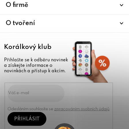
a
O firmě
t
í
O tvoření
Korálkový klub
Přihlašte se k odběru novinek
a získejte informace o
novinkách a přístup k akcím.
Odesláním souhlasíte se
zpracováním osobních údajů
PŘIHLÁSIT