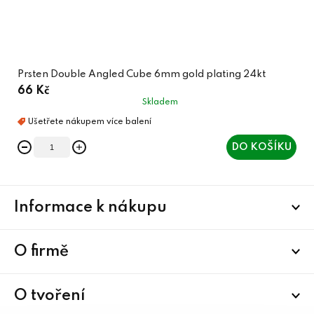
Prsten Double Angled Cube 6mm gold plating 24kt
66 Kč
Skladem
DO KOŠÍKU
Z
Informace k nákupu
á
p
a
O firmě
t
í
O tvoření