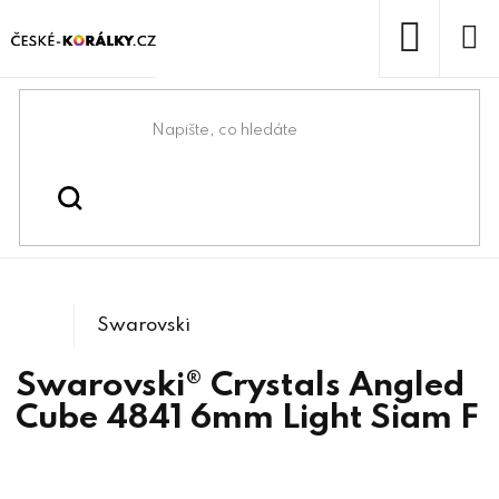
Přejít
na
obsah
NÁKUP
KOŠÍK
Domů
/
/
/
Swarovski® & lůžka
Swarovski® crystals
/
4841 Angled Cube
Tvarové kameny
Swarovski
Swarovski® Crystals Angled
Cube 4841 6mm Light Siam F