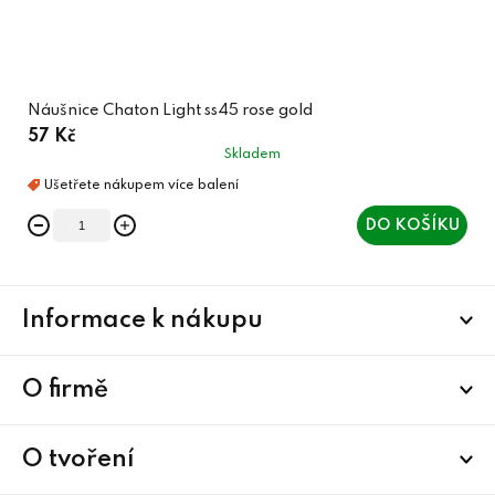
Náušnice Chaton Light ss45 rose gold
57 Kč
Skladem
DO KOŠÍKU
Z
Informace k nákupu
á
p
a
O firmě
t
í
O tvoření