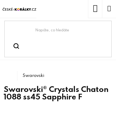
Přejít
na
obsah
NÁKUP
KOŠÍK
Domů
/
/
/
Kulaté
Swarovski® & lůžka
Swarovski® crystals
/
1088 Xirius Chaton
kameny
Swarovski
Swarovski® Crystals Chaton
1088 ss45 Sapphire F