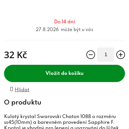
Do 14 dní
27.8.2026
32 Kč
Měrná cena:
do košíku
Hlídat
Kulatý krystal Swarovski Chaton 1088 o rozměru
ss45(10mm) a barevném provedení Sapphire F.
Krystal je vhodný pro lepení a usazování do lůžek,