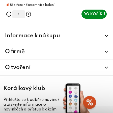
DO KOŠÍKU
Z
Informace k nákupu
á
p
a
O firmě
t
í
O tvoření
Korálkový klub
Přihlašte se k odběru novinek
a získejte informace o
novinkách a přístup k akcím.