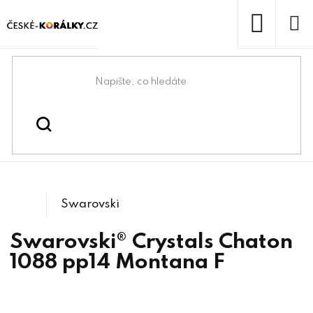
Přejít
na
obsah
NÁKUP
KOŠÍK
Domů
/
/
/
Kulaté
Swarovski® & lůžka
Swarovski® crystals
/
1088 Xirius Chaton
kameny
Swarovski
Swarovski® Crystals Chaton
1088 pp14 Montana F