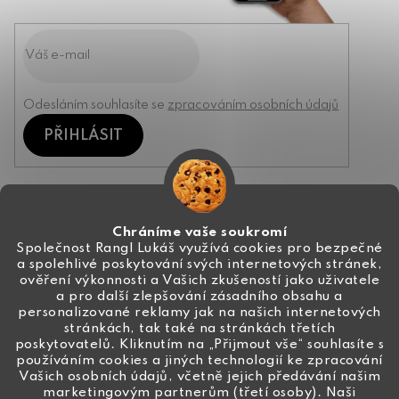
Odesláním souhlasíte se
zpracováním osobních údajů
PŘIHLÁSIT
Kontakt
Chráníme vaše soukromí
Společnost Rangl Lukáš využívá cookies pro bezpečné
a spolehlivé poskytování svých internetových stránek,
+420 774 444 191
ověření výkonnosti a Vašich zkušeností jako uživatele
a pro další zlepšování zásadního obsahu a
info
@
ceske-koralky.cz
personalizované reklamy jak na našich internetových
stránkách, tak také na stránkách třetích
poskytovatelů. Kliknutím na „Přijmout vše“ souhlasíte s
používáním cookies a jiných technologií ke zpracování
Vašich osobních údajů, včetně jejich předávání našim
marketingovým partnerům (třetí osoby). Naši