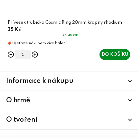
Přívěsek trubička Cosmic Ring 20mm krapny rhodium
35 Kč
Skladem
DO KOŠÍKU
Z
Informace k nákupu
á
p
a
O firmě
t
í
O tvoření