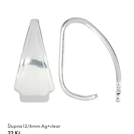
Šlupna 12/6mm Ag+clear
22 Kč