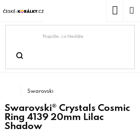
Přejít
na
obsah
NÁKUP
KOŠÍK
Domů
/
/
/
Swarovski® & lůžka
Swarovski® crystals
/
4139 Cosmic ring
Tvarové kameny
Swarovski
Swarovski® Crystals Cosmic
Ring 4139 20mm Lilac
Shadow