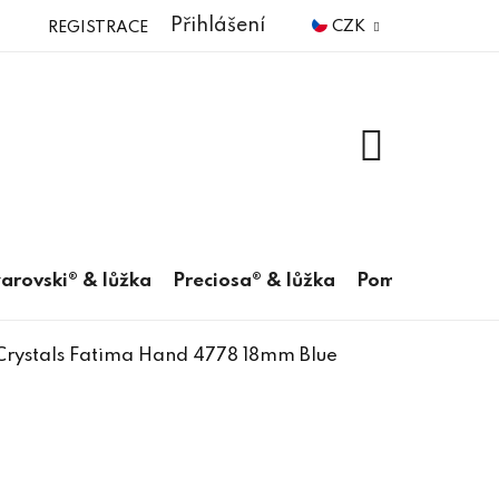
Přihlášení
CZK
REGISTRACE
NÁKUPNÍ
KOŠÍK
arovski® & lůžka
Preciosa® & lůžka
Pomůcky
Crystals Fatima Hand 4778 18mm Blue