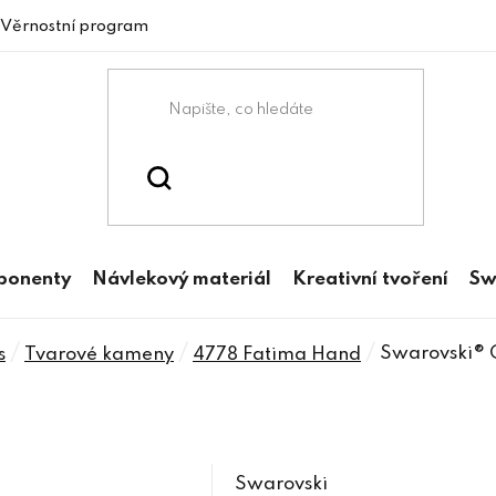
Věrnostní program
mponenty
Návlekový materiál
Kreativní tvoření
Sw
/
/
/
Swarovski® 
s
Tvarové kameny
4778 Fatima Hand
Swarovski