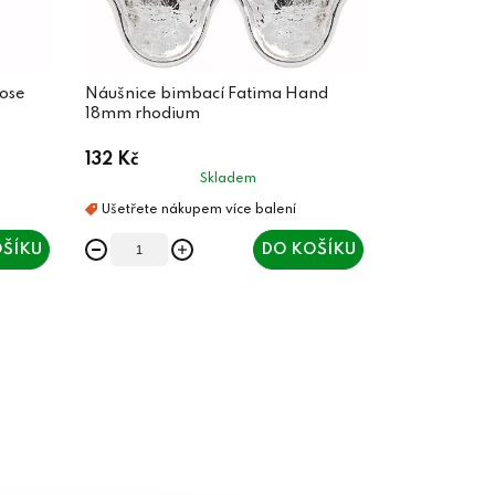
ose
Náušnice bimbací Fatima Hand
18mm rhodium
132 Kč
Skladem
ŠÍKU
DO KOŠÍKU